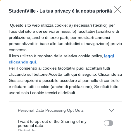
persona è uno degli snodi cruciali del
StudentVille -
La tua privacy è la nostra priorità
documento. Gli interventi didattici degli
insegnanti devono essere personalizzati e
Questo sito web utilizza cookie: a) necessari (tecnici) per
l'uso del sito e dei servizi annessi; b) facoltativi (analitici e di
indirizzati a veri studenti. Non rivolti ‘a
profilazione, anche di terze parti, per mostrarti annunci
studentì astratti. La sfida del terzo millennio
personalizzati in base alle tue abitudini di navigazione) previo
consenso.
si affronta non più con le conoscenze ma
Il loro utilizzo è regolato dalla relativa cookie policy,
leggi
attraverso le ‘chiavi per apprendere ad
cliccando qui
.
Per il consenso ai cookies facoltativi puoi accettarli tutti
apprendere, per costruire e per trasformare
cliccando sul bottone Accetta tutti qui di seguito. Cliccando su
le mappe dei saperì adattandole
Gestisci opzioni è possibile accedere al pannello di controllo
e rifiutare tutti i cookie (anche di profilazione); Se rifiuti tutto,
all’evoluzione sempre più rapida delle
userai solo i cookie tecnici di default.
conoscenze. Un modello totalmente
differente da quello dei nostri padri.
Personal Data Processing Opt Outs
La scuola affronterà anche la sfida di una
I want to opt-out of the Sharing of my
personal data.
Opted In