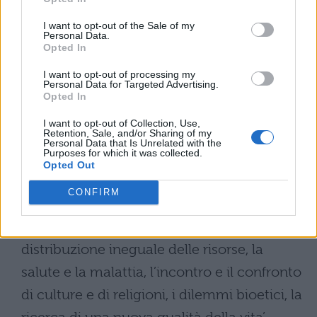
nuova cittadinanza. I nostri figli e nipoti
saranno cittadini europei e del mondo.
I want to opt-out of the Sale of my
Personal Data.
Genitori e insegnanti, in piena sintonia,
Opted In
dovranno formare cittadini ‘in grado di
I want to opt-out of processing my
Personal Data for Targeted Advertising.
partecipare consapevolmente alla
Opted In
costruzioni di collettività più ampie e
I want to opt-out of Collection, Use,
Retention, Sale, and/or Sharing of my
composite’. La Storia e la valorizzazione dei
Personal Data that Is Unrelated with the
Purposes for which it was collected.
beni culturali costituiranno il presupposto
Opted Out
per affrontare il futuro. I problemi della
CONFIRM
globalizzazione, ‘il degrado ambientale, il
caos climatico, le crisi energetiche, la
distribuzione ineguale delle risorse, la
salute e la malattia, l’incontro e il confronto
di culture e di religioni, i dilemmi bioetici, la