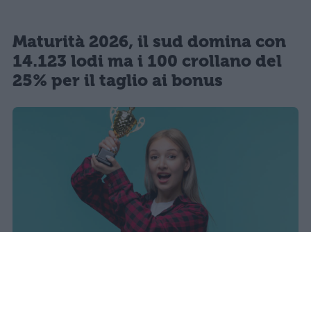
Maturità 2026, il sud domina con
14.123 lodi ma i 100 crollano del
25% per il taglio ai bonus
I dati ufficiali della Maturità 2026