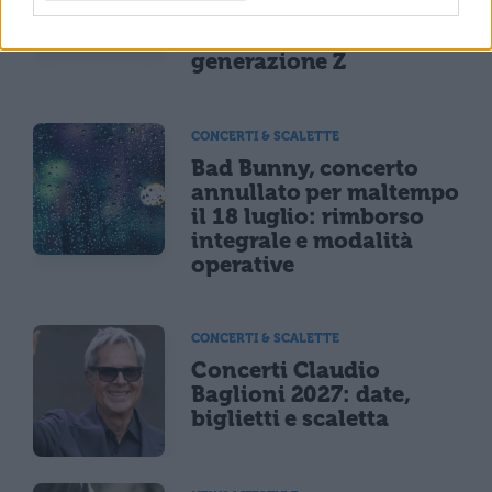
Iss su gaming, azzardo
e social nella
generazione Z
CONCERTI & SCALETTE
Bad Bunny, concerto
annullato per maltempo
il 18 luglio: rimborso
integrale e modalità
operative
CONCERTI & SCALETTE
Concerti Claudio
Baglioni 2027: date,
biglietti e scaletta