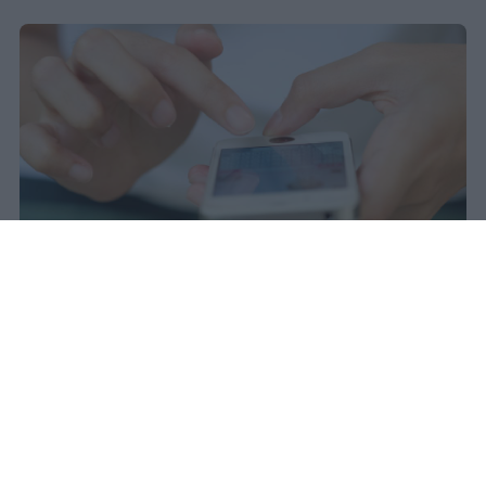
Il 21 luglio la Francia ha approvato
una legge che vieta ai minori di
quindici anni l'accesso ai social
network, in vigore dal 1° settembre.
Redazione Studentville
Pubblicato il 29 lug 2026