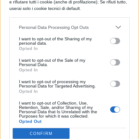
Metri Sopra il Cielo”
nel 2004.
e rifiutare tutti i cookie (anche di profilazione); Se rifiuti tutto,
userai solo i cookie tecnici di default.
Personal Data Processing Opt Outs
I want to opt-out of the Sharing of my
personal data.
Opted In
TI POTREBBE INTERESSARE
I want to opt-out of the Sale of my
NEWS LIFESTYLE
Personal Data.
Opted In
Francia vieta i social ai
minori di 15 anni dal 1°
I want to opt-out of processing my
settembre: come
Personal Data for Targeted Advertising.
Opted In
funziona il controllo
dell'età
I want to opt-out of Collection, Use,
Retention, Sale, and/or Sharing of my
Personal Data that Is Unrelated with the
Purposes for which it was collected.
NEWS LIFESTYLE
Opted Out
Oltre uno studente su
CONFIRM
sei a rischio: l'allarme