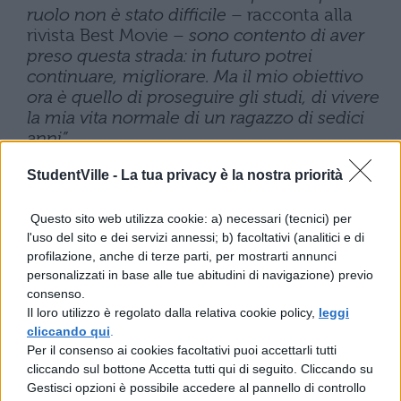
ruolo non è stato difficile
– racconta alla
rivista Best Movie –
sono contento di aver
preso questa strada: in futuro potrei
continuare, migliorare. Ma il mio obiettivo
ora è quello di proseguire gli studi, di vivere
la mia vita normale di un ragazzo di sedici
anni”.
Lo scettro di “erede di Step” arriva
StudentVille -
La tua privacy è la nostra priorità
direttamente dalle parole dello stesso
Questo sito web utilizza cookie: a) necessari (tecnici) per
Moccia:
“Giuseppe è ombroso, assomiglia a
l'uso del sito e dei servizi annessi; b) facoltativi (analitici e di
profilazione, anche di terze parti, per mostrarti annunci
Scamarcio”.
Non resta che attendere
personalizzati in base alle tue abitudini di navigazione) previo
qualche giorno per scoprire se la nuova
consenso.
Il loro utilizzo è regolato dalla relativa cookie policy,
leggi
scoperta del Re Mida del cinema per
cliccando qui
.
teenagers riuscirà a scaldare i cuori delle
Per il consenso ai cookies facoltativi puoi accettarli tutti
cliccando sul bottone Accetta tutti qui di seguito. Cliccando su
ragazzine come riuscì al protagonista di
“3
Gestisci opzioni è possibile accedere al pannello di controllo