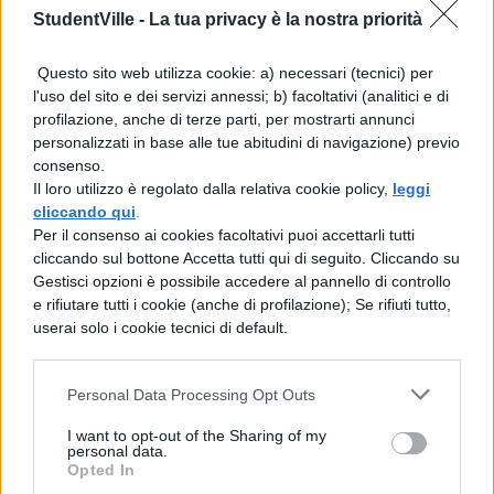
StudentVille -
La tua privacy è la nostra priorità
registrazione video HDR a 4K in Dolby
Vision;
Questo sito web utilizza cookie: a) necessari (tecnici) per
l'uso del sito e dei servizi annessi; b) facoltativi (analitici e di
profilazione, anche di terze parti, per mostrarti annunci
Fotocamera anteriore TrueDepth da
personalizzati in base alle tue abitudini di navigazione) previo
12MP con modalità Notte e
consenso.
Il loro utilizzo è regolato dalla relativa cookie policy,
leggi
registrazione video HDR a 4K in Dolby
cliccando qui
.
Vision. Tutti invidieranno i vostri selfie
Per il consenso ai cookies facoltativi puoi accettarli tutti
cliccando sul bottone Accetta tutti qui di seguito. Cliccando su
all’università;
Gestisci opzioni è possibile accedere al pannello di controllo
e rifiutare tutti i cookie (anche di profilazione); Se rifiuti tutto,
Resistenza all’acqua di grado IP68, la
userai solo i cookie tecnici di default.
migliore del settore;
Personal Data Processing Opt Outs
I want to opt-out of the Sharing of my
personal data.
Opted In