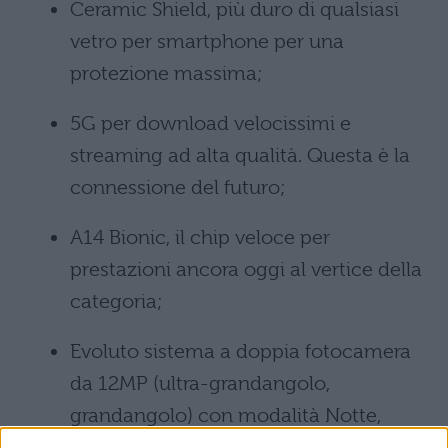
Ceramic Shield, più duro di qualsiasi
vetro per smartphone per una
protezione massima;
5G per download velocissimi e
streaming ad alta qualità. Questa è la
connessione del futuro;
A14 Bionic, il chip veloce per
prestazioni ancora oggi al vertice della
categoria;
Evoluto sistema a doppia fotocamera
da 12MP (ultra-grandangolo,
grandangolo) con modalità Notte,
Deep Fusion, Smart HDR 3 e