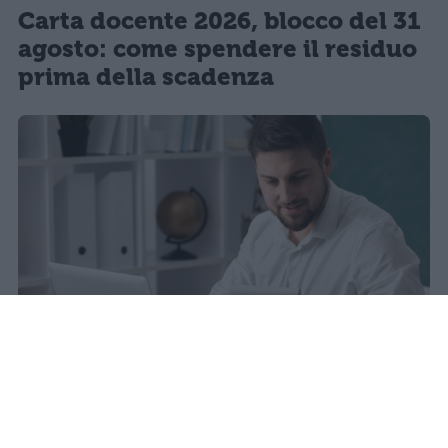
Carta docente 2026, blocco del 31
agosto: come spendere il residuo
prima della scadenza
sniro
Pubblicato il 6 ago 2026