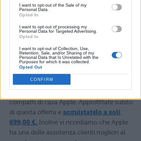
I want to opt-out of the Sale of my
Personal Data.
Opted In
I want to opt-out of processing my
[affiliate_generic type=”button”
Personal Data for Targeted Advertising.
Opted In
url=”https://www.amazon.it/Novit%C3%A0
-Apple-iPhone-mini-
I want to opt-out of Collection, Use,
Retention, Sale, and/or Sharing of my
256GB/dp/B08L5S8JC7/” text=”Compralo su
Personal Data that Is Unrelated with the
Purposes for which it was collected.
Opted Out
Amazon”]
CONFIRM
iPhone 12 Mini
è tra gli ultimi esemplari
(almeno per il momento) di dispositivi
compatti di casa Apple. Approfittate subito
di questa offerta e
acquistatelo a soli
699,00 €.
Inoltre vi ricordiamo che Apple
ha una delle assistenza clienti migliori al