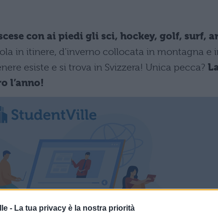
cese con ai piedi gli sci, hockey, golf, surf, ar
la in itinere, d’inverno collocata in montagna e i
enere esiste e si trova in Svizzera! Unica pecca?
L
o l’anno!
le -
La tua privacy è la nostra priorità