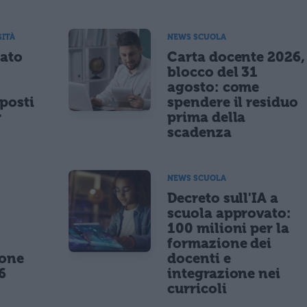
SITÀ
NEWS SCUOLA
tato
Carta docente 2026,
blocco del 31
agosto: come
posti
spendere il residuo
r
prima della
scadenza
NEWS SCUOLA
,
Decreto sull'IA a
scuola approvato:
100 milioni per la
formazione dei
ione
docenti e
6
integrazione nei
curricoli