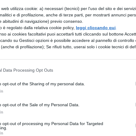
web utilizza cookie: a) necessari (tecnici) per l'uso del sito e dei serviz
analitici e di profilazione, anche di terze parti, per mostrarti annunci pers
suo nome, è una scuola privata tra le più esclusive 
e abitudini di navigazione) previo consenso.
zzo è regolato dalla relativa cookie policy,
leggi cliccando qui
.
ù costoso del pianeta. Tra gli ex alunni troviamo i
so ai cookies facoltativi puoi accettarli tutti cliccando sul bottone Accetta
ri di Monaco: una scuola da re e regine quindi, che
ccando su Gestisci opzioni è possibile accedere al pannello di controllo e
e (anche di profilazione); Se rifiuti tutto, userai solo i cookie tecnici di def
i università del globo
(e ci mancherebbe, visto i
l Data Processing Opt Outs
 sul
lago di Ginevra
, dove possono praticare
 tra cui vela, golf, surf, mentre in inverno l’Istituto
o opt-out of the Sharing of my personal data.
agna, sulle Alpi
, quindi è possibile anche usci
In
ni da slitta, ma anche imparare ad arrampicarsi sul
o opt-out of the Sale of my Personal Data.
come l’hockey. Non manca poi lo spazio per le arti
In
danza, e lo studio, necessario poi per potere entrar
to opt-out of processing my Personal Data for Targeted
ing.
e come Oxford, Cambridge oppure Harvard o Yale.
In