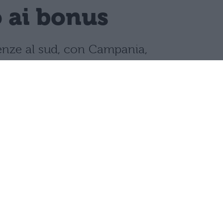
o ai bonus
llenze al sud, con Campania,