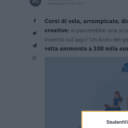
Pubblicato il 7 set 2017
Corsi di vela, arrampicate, dis
creative:
vi piacerebbe una scuo
inverno sul lago? Un liceo del g
retta ammonta a 100 mila eur
StudentVil