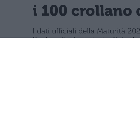
i 100 crollano 
I dati ufficiali della Maturità
Puglia e Sicilia in testa. Cala d