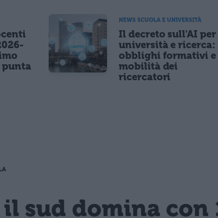
NEWS SCUOLA E UNIVERSITÀ
centi
Il decreto sull'AI per
2026-
università e ricerca:
nimo
obblighi formativi e
e punta
mobilità dei
ricercatori
LA
 il sud domina con 