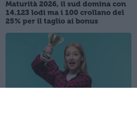
Maturità 2026, il sud domina con
14.123 lodi ma i 100 crollano del
25% per il taglio ai bonus
I dati ufficiali della Maturità 2026
rivelano una concentrazione di
eccellenze al sud, con Campania,