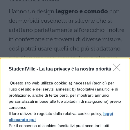
Hanno un design
leggero e comodo
con
dei morbidi cuscinetti in silicone che si
adattano perfettamente all’orecchio. Inoltre
in confezione ne troverai di diverse misure,
così potrai usare quelli che più si adattano
a te. Con una sola ricarica ti garantiranno
fino a 10 ore di autonomia
e altre 30 con
StudentVille -
La tua privacy è la nostra priorità
la custodia, per un totale di 40 ore di
Questo sito web utilizza cookie: a) necessari (tecnici) per
ascolto. Potrai anche usarle mentre fai
l'uso del sito e dei servizi annessi; b) facoltativi (analitici e di
attività fisica, dato che sono impermeabili
profilazione, anche di terze parti, per mostrarti annunci
personalizzati in base alle tue abitudini di navigazione) previo
con
protezione IPX4
.
consenso.
Il loro utilizzo è regolato dalla relativa cookie policy,
leggi
cliccando qui
.
Per il consenso ai cookies facoltativi puoi accettarli tutti