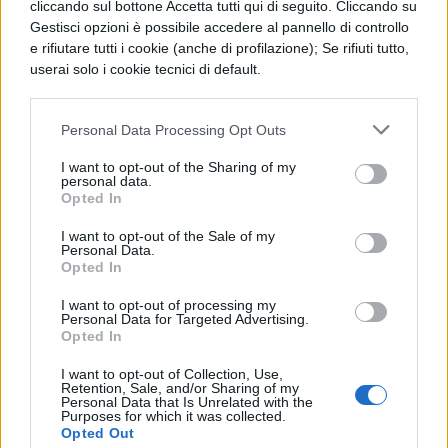
cliccando sul bottone Accetta tutti qui di seguito. Cliccando su
Gestisci opzioni è possibile accedere al pannello di controllo
e rifiutare tutti i cookie (anche di profilazione); Se rifiuti tutto,
userai solo i cookie tecnici di default.
[affiliate_generic type=”button”
Personal Data Processing Opt Outs
url=”https://www.amazon.it/dp/B09HGR1D
I want to opt-out of the Sharing of my
VC/” text=”Acquista JBL TUNE in offerta su
personal data.
Opted In
Amazon”]
I want to opt-out of the Sale of my
Personal Data.
A questo prezzo non puoi trovare
Opted In
assolutamente di meglio, ma per poterti
I want to opt-out of processing my
avvalere di questo sconto dovrai essere
Personal Data for Targeted Advertising.
Opted In
rapido. Vai adesso su Amazon e
acquista i
I want to opt-out of Collection, Use,
tuoi auricolari Bluetooth
JBL TUNE a soli
Retention, Sale, and/or Sharing of my
Personal Data that Is Unrelated with the
59,99 euro
, invece che 119 euro. Per gli
Purposes for which it was collected.
Opted Out