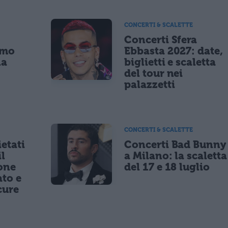
CONCERTI & SCALETTE
Concerti Sfera
imo
Ebbasta 2027: date,
la
biglietti e scaletta
a
del tour nei
palazzetti
CONCERTI & SCALETTE
etati
Concerti Bad Bunny
il
a Milano: la scaletta
one
del 17 e 18 luglio
to e
cure