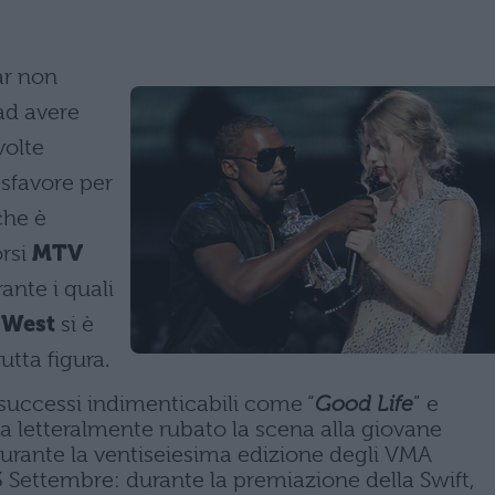
ar non
 ad avere
volte
 sfavore per
che è
orsi
MTV
rante i quali
 West
si è
utta figura.
i successi indimenticabili come “
Good Life
” e
 ha letteralmente rubato la scena alla giovane
urante la ventiseiesima edizione degli VMA
3 Settembre: durante la premiazione della Swift,