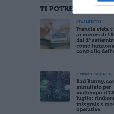
TI POTREBBE INTER
NEWS LIFESTYLE
Francia vieta i
ai minori di 1
dal 1° settemb
come funziona
controllo dell'
CONCERTI & SCALETTE
Bad Bunny, co
annullato per
maltempo il 1
luglio: rimbor
integrale e mo
operative