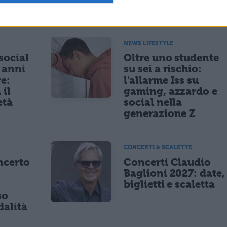
ESSARE
NEWS LIFESTYLE
 social
Oltre uno studente
5 anni
su sei a rischio:
re:
l'allarme Iss su
 il
gaming, azzardo e
età
social nella
generazione Z
CONCERTI & SCALETTE
ncerto
Concerti Claudio
Baglioni 2027: date,
8
biglietti e scaletta
so
dalità