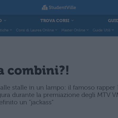
O
TROVA CORSI
GUID
tiche
Corsi di Laurea Online
Master Online
Guide Utili
a combini?!
alle stalle in un lampo: il famoso rapper
gura durante la premiazione degli MTV VM
finito un "jackass"