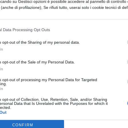
ha infatti
ccando su Gestisci opzioni è possibile accedere al pannello di controllo e
 stata la
e (anche di profilazione); Se rifiuti tutto, userai solo i cookie tecnici di def
delle
te una
. Il
l Data Processing Opt Outs
tter per
C, il quale
o opt-out of the Sharing of my personal data.
sciente del
In
off-the-
atto il giro
o opt-out of the Sale of my Personal Data.
ime pagine di
In
e il pentito Kanye, duramente bersagliato dai
to opt-out of processing my Personal Data for Targeted
ing.
urata dello show, è ritornato sui suoi passi e per
In
commesso e ha postato sul suo blog delle
ì tanto per Taylor, i suoi fan e anche sua mamma.
o opt-out of Collection, Use, Retention, Sale, and/or Sharing
ersonal Data that Is Unrelated with the Purposes for which it
 certo il gesto non riuscirà a cancellare la figuracc
lected.
ortante, sperando che la prossima volta il povero
Out
re bocca.
CONFIRM