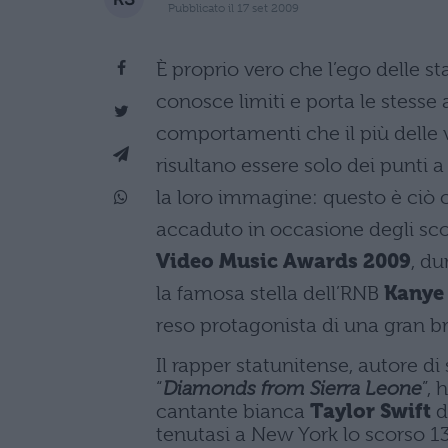
Pubblicato il 17 set 2009
È proprio vero che l’ego delle st
conosce limiti e porta le stesse
comportamenti che il più delle 
risultano essere solo dei punti a
la loro immagine: questo è ciò 
accaduto in occasione degli sc
Video
Music
Awards
2009
, du
la famosa stella dell’RNB
Kanye
reso protagonista di una gran br
Il rapper statunitense, autore d
“
Diamonds from Sierra Leone
”,
cantante bianca
Taylor Swift
d
tenutasi a New York lo scorso 1