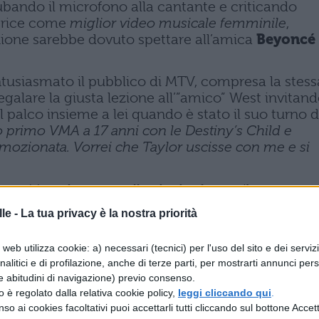
 rubando il microfono alla cantante e criticando
itrice come
miglior video musicale femminile
,
ione sarebbe dovuto spettare all’amica
Beyoncé
tusiasmato il pubblico di MTV, compresa la stess
egalare la giusta lezione all’”amico” West invitan
l palco insieme a lei quando è stato il suo turno d
o primo VMA a 17 anni con le Destiny’s Child e
ozionata. Vorrei che Taylor uscisse con me e si
no criticando per quello che ha fatto
– il commen
 avrei detto di scendere dal palco. Era il suo
le -
La tua privacy è la nostra priorità
quelle volte in cui hai la possibilità di tenere il t
 in quanto artista, e so che ha addirittura detto che 
web utilizza cookie: a) necessari (tecnici) per l'uso del sito e dei serviz
 lo facessero a loro".
analitici e di profilazione, anche di terze parti, per mostrarti annunci pers
e abitudini di navigazione) previo consenso.
 del rapper
zzo è regolato dalla relativa cookie policy,
leggi cliccando qui
.
mo
Barack
so ai cookies facoltativi puoi accettarli tutti cliccando sul bottone Accetta