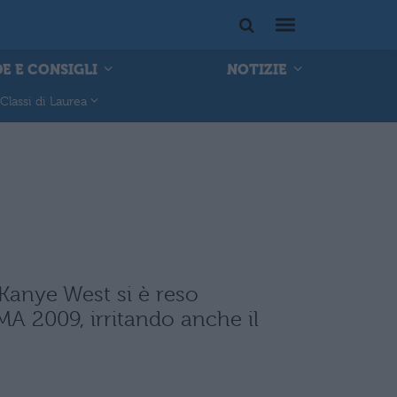
E E CONSIGLI
NOTIZIE
Classi di Laurea
 Kanye West si è reso
A 2009, irritando anche il