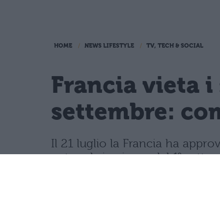
HOME
NEWS LIFESTYLE
TV, TECH & SOCIAL
Francia vieta i
settembre: com
Il 21 luglio la Francia ha appro
network, in vigore dal 1° sette