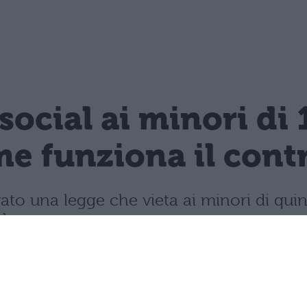
 social ai minori di 
e funziona il contro
vato una legge che vieta ai minori di quin
mbre.