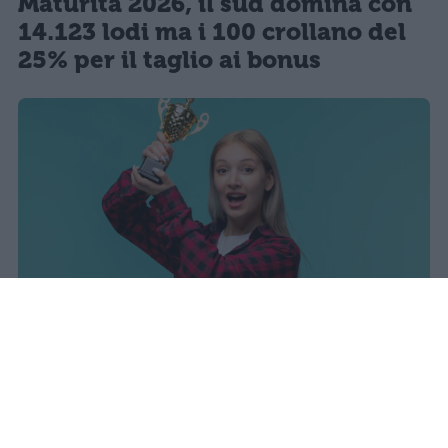
Maturità 2026, il sud domina con
14.123 lodi ma i 100 crollano del
25% per il taglio ai bonus
I dati ufficiali della Maturità 2026
rivelano una concentrazione di
eccellenze al sud, con Campania,