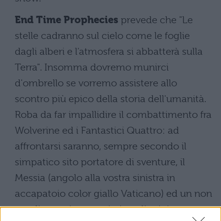
End Time Prophecies
prevede che "Le
stelle cadranno sul cielo come le foglie
dagli alberi e l'atmosfera si abbatterà sulla
Terra". Insomma dovremo munirci
d'ombrello se vorremo assistere allo
scontro più epico della storia dell'umanità.
Roba da far impallidire il combattimento fra
Wolverine ed i Fantastici Quattro: ad
affrontarsi saranno, sempre secondo il
simpatico sito portatore di sventure, il
Messia (angolo alla vostra sinistra in
accapatoio color giallo Vaticano) ed un non
meglio precisato anticristo di origine