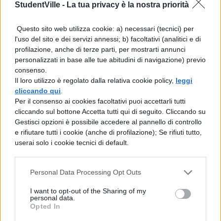
islamica (potremo evidentemente
StudentVille -
La tua privacy è la nostra priorità
riconoscerlo dalla mezzaluna tatuata da
Questo sito web utilizza cookie: a) necessari (tecnici) per
qualche parte).
l'uso del sito e dei servizi annessi; b) facoltativi (analitici e di
profilazione, anche di terze parti, per mostrarti annunci
In occasione dello scontro,
Gesù Cristo
personalizzati in base alle tue abitudini di navigazione) previo
consenso.
giudicherà i buoni ed i cattivi. Nessuno dei
Il loro utilizzo è regolato dalla relativa cookie policy,
leggi
quali, però, avrà qualcosa da fare il 15
cliccando qui
.
Per il consenso ai cookies facoltativi puoi accettarli tutti
agosto. Arrangiamoci.
cliccando sul bottone Accetta tutti qui di seguito. Cliccando su
Gestisci opzioni è possibile accedere al pannello di controllo
e rifiutare tutti i cookie (anche di profilazione); Se rifiuti tutto,
userai solo i cookie tecnici di default.
Personal Data Processing Opt Outs
I want to opt-out of the Sharing of my
personal data.
Opted In