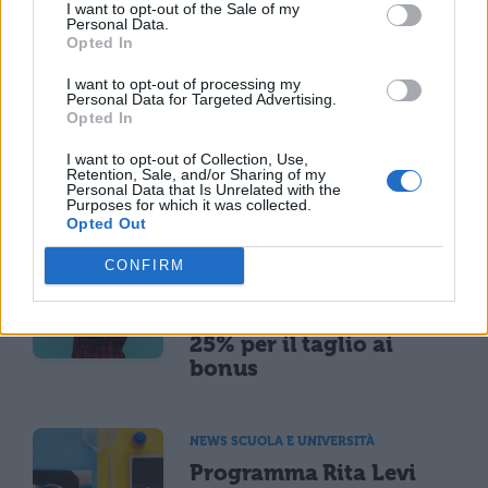
I want to opt-out of the Sale of my
Personal Data.
Opted In
I want to opt-out of processing my
Personal Data for Targeted Advertising.
Opted In
I want to opt-out of Collection, Use,
Retention, Sale, and/or Sharing of my
Personal Data that Is Unrelated with the
TI POTREBBE INTERESSARE
Purposes for which it was collected.
Opted Out
MATURITÀ
CONFIRM
Maturità 2026, il sud
domina con 14.123 lodi
ma i 100 crollano del
25% per il taglio ai
bonus
NEWS SCUOLA E UNIVERSITÀ
Programma Rita Levi