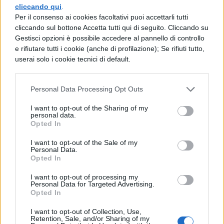
cliccando qui
.
Per il consenso ai cookies facoltativi puoi accettarli tutti
cliccando sul bottone Accetta tutti qui di seguito. Cliccando su
Gestisci opzioni è possibile accedere al pannello di controllo
e rifiutare tutti i cookie (anche di profilazione); Se rifiuti tutto,
userai solo i cookie tecnici di default.
Personal Data Processing Opt Outs
I want to opt-out of the Sharing of my
personal data.
Opted In
I want to opt-out of the Sale of my
TI POTREBBE INTERESSARE
Personal Data.
Opted In
NEWS SCUOLA
I want to opt-out of processing my
Personal Data for Targeted Advertising.
Formazione docenti e
Opted In
ATA, il PIAO 2026-2028
fissa minimo 40 ore
I want to opt-out of Collection, Use,
annue e punta sulla
Retention, Sale, and/or Sharing of my