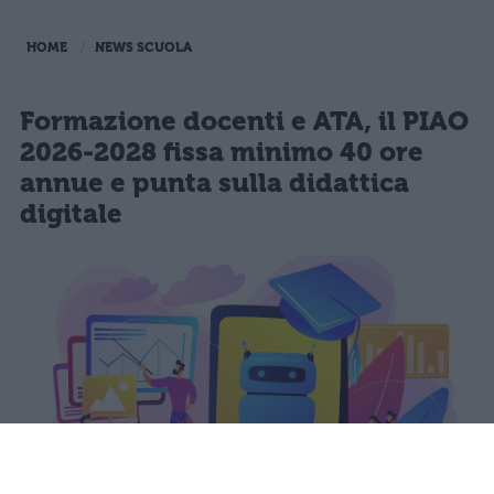
HOME
NEWS SCUOLA
Formazione docenti e ATA, il PIAO
2026-2028 fissa minimo 40 ore
annue e punta sulla didattica
digitale