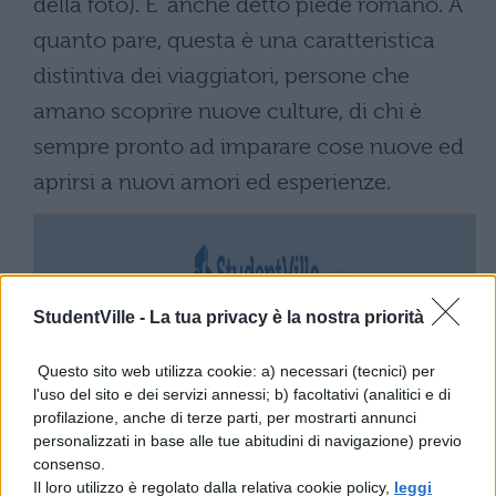
della foto). E' anche detto piede romano. A
quanto pare, questa è una caratteristica
distintiva dei viaggiatori, persone che
amano scoprire nuove culture, di chi è
sempre pronto ad imparare cose nuove ed
aprirsi a nuovi amori ed esperienze.
StudentVille -
La tua privacy è la nostra priorità
Questo sito web utilizza cookie: a) necessari (tecnici) per
l'uso del sito e dei servizi annessi; b) facoltativi (analitici e di
profilazione, anche di terze parti, per mostrarti annunci
personalizzati in base alle tue abitudini di navigazione) previo
consenso.
Il loro utilizzo è regolato dalla relativa cookie policy,
leggi