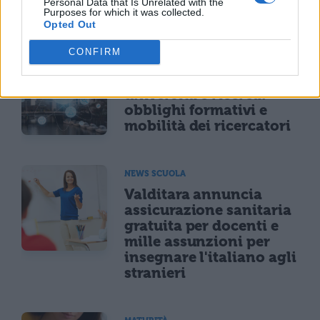
Personal Data that Is Unrelated with the
didattica digitale
Purposes for which it was collected.
Opted Out
CONFIRM
NEWS SCUOLA E UNIVERSITÀ
Il decreto sull'AI per
università e ricerca:
obblighi formativi e
mobilità dei ricercatori
NEWS SCUOLA
Valditara annuncia
assicurazione sanitaria
gratuita per docenti e
mille assunzioni per
insegnare l'italiano agli
stranieri