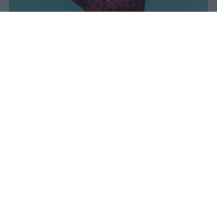
I dati ufficiali della Maturità 2026
rivelano una concentrazione di
eccellenze al sud, con Campania,
Puglia e Sicilia in testa. Cala
drasticamente la percentuale di voti
100.
sniro
Pubblicato il 7 ago 2026
Il Ministero dell’Istruzione e del Merito ha
diffuso i dati ufficiali sugli esiti degli esami
di Maturità per l’anno scolastico 2025/2026,