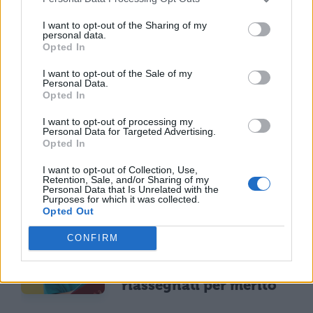
domina con 14.123 lodi
I want to opt-out of the Sharing of my
ma i 100 crollano del
personal data.
25% per il taglio ai
Opted In
bonus
I want to opt-out of the Sale of my
Personal Data.
Opted In
NEWS SCUOLA E UNIVERSITÀ
I want to opt-out of processing my
Programma Rita Levi
Personal Data for Targeted Advertising.
Montalcini, 54 vincitori
Opted In
selezionati: 25,5 milioni
per assunzioni e ricerca
I want to opt-out of Collection, Use,
Retention, Sale, and/or Sharing of my
Personal Data that Is Unrelated with the
Purposes for which it was collected.
Opted Out
NEWS SCUOLA E UNIVERSITÀ
Consiglio di Stato
CONFIRM
ordina gli scorrimenti a
Medicina: 200 posti
riassegnati per merito