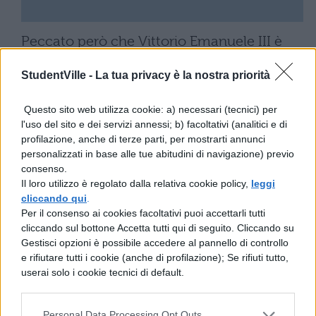
Peccato però che Vittorio Emanuele III è
diventato Re d’Italia “solo”
oltre 100 anni
StudentVille -
La tua privacy è la nostra priorità
dopo
e quell’armistizio fu siglato con
Vittorio Amedeo III. Una gaffe davvero
Questo sito web utilizza cookie: a) necessari (tecnici) per
l'uso del sito e dei servizi annessi; b) facoltativi (analitici e di
notevole che le ha fatto guadagnare la
profilazione, anche di terze parti, per mostrarti annunci
bocciatura in Storia.
personalizzati in base alle tue abitudini di navigazione) previo
consenso.
Il loro utilizzo è regolato dalla relativa cookie policy,
leggi
cliccando qui
.
Per il consenso ai cookies facoltativi puoi accettarli tutti
cliccando sul bottone Accetta tutti qui di seguito. Cliccando su
Gestisci opzioni è possibile accedere al pannello di controllo
e rifiutare tutti i cookie (anche di profilazione); Se rifiuti tutto,
TI POTREBBE INTERESSARE
userai solo i cookie tecnici di default.
MATURITÀ
Maturità 2026, il sud
Personal Data Processing Opt Outs