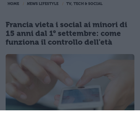
HOME
NEWS LIFESTYLE
TV, TECH & SOCIAL
Francia vieta i social ai minori di
15 anni dal 1° settembre: come
funziona il controllo dell'età
Il 21 luglio la Francia ha approvato