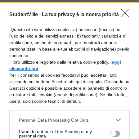
la connessione wireless condivisa dal
StudentVille -
La tua privacy è la nostra priorità
computer..
La sezione musica risulta molto simile a
Questo sito web utilizza cookie: a) necessari (tecnici) per
quella della PSP e quindi ci soddisfa
l'uso del sito e dei servizi annessi; b) facoltativi (analitici e di
profilazione, anche di terze parti, per mostrarti annunci
abbastanza.
personalizzati in base alle tue abitudini di navigazione) previo
Passiamo adesso ad una vera e propria
consenso.
Il loro utilizzo è regolato dalla relativa cookie policy,
leggi
“chicca”:abbiamo partizionato il disco da
cliccando qui
.
60Gb e abbiamo installato Linux (sony
Per il consenso ai cookies facoltativi puoi accettarli tutti
cliccando sul bottone Accetta tutti qui di seguito. Cliccando su
permette di farlo mediante un menù
Gestisci opzioni è possibile accedere al pannello di controllo
apposito nella sezione impostazioni).
e rifiutare tutti i cookie (anche di profilazione); Se rifiuti tutto,
userai solo i cookie tecnici di default.
Davvero niente male..colleghiamo una
tastiera ed un mouse e installiamo il tutto..
Personal Data Processing Opt Outs
Siamo ancora all’inizi e non c’è una vera e
I want to opt-out of the Sharing of my
propria distribuzione che sfrutta la potenza
personal data.