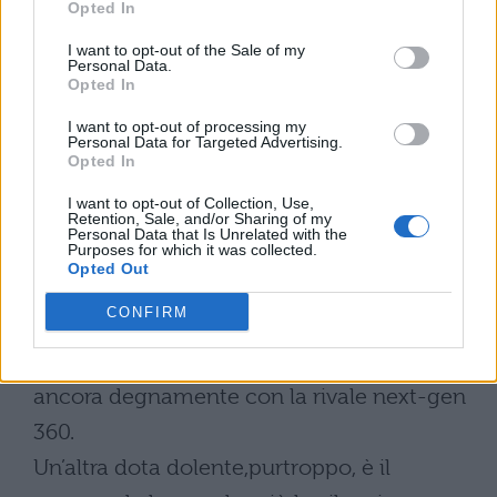
Opted In
del Cell(il processore della playstation 3
I want to opt-out of the Sale of my
evoluto dal power pc della IBM) infatti si
Personal Data.
Opted In
usano versioni compatibile con i power pc
integrati nei cell però non ci impedisce di
I want to opt-out of processing my
Personal Data for Targeted Advertising.
usare la console per le normali applicazioni
Opted In
come navigazione internet ,lettura posta
I want to opt-out of Collection, Use,
Retention, Sale, and/or Sharing of my
,etc..
Personal Data that Is Unrelated with the
Purposes for which it was collected.
Opted Out
Le nostre Impressioni
CONFIRM
Dobbiamo affermare dopo i giochi provati
che la grafica fino ad adesso non compete
ancora degnamente con la rivale next-gen
360.
Un’altra dota dolente,purtroppo, è il