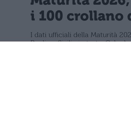
Maturità 2026,
i 100 crollano 
I dati ufficiali della Maturità
Puglia e Sicilia in testa. Cala d