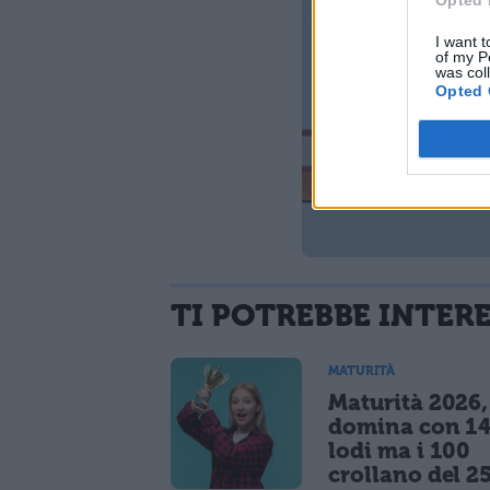
Opted 
I want t
of my P
was col
Opted 
TI POTREBBE INTER
MATURITÀ
Maturità 2026, 
domina con 14
lodi ma i 100
crollano del 2