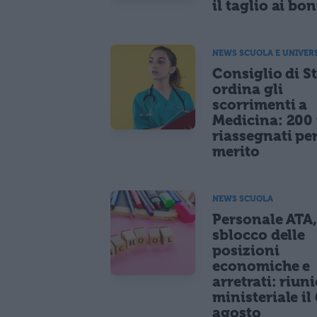
il taglio ai bo
NEWS SCUOLA E UNIVER
Consiglio di S
ordina gli
scorrimenti a
Medicina: 200 
riassegnati pe
merito
NEWS SCUOLA
Personale ATA
sblocco delle
posizioni
economiche e
arretrati: riun
ministeriale il 
agosto