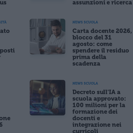
nus
assunzioni e ricerca
SITÀ
NEWS SCUOLA
tato
Carta docente 2026,
blocco del 31
agosto: come
posti
spendere il residuo
r
prima della
scadenza
NEWS SCUOLA
,
Decreto sull'IA a
scuola approvato:
100 milioni per la
formazione dei
ione
docenti e
6
integrazione nei
curricoli