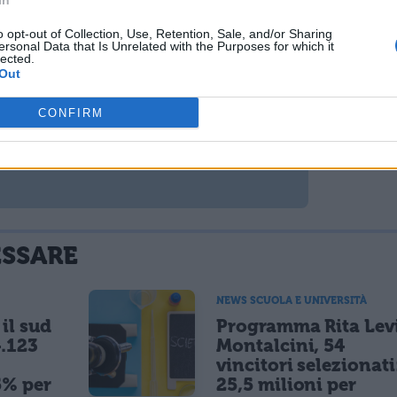
In
o opt-out of Collection, Use, Retention, Sale, and/or Sharing
ersonal Data that Is Unrelated with the Purposes for which it
lected.
Out
CONFIRM
ESSARE
NEWS SCUOLA E UNIVERSITÀ
il sud
Programma Rita Lev
.123
Montalcini, 54
vincitori selezionati
5% per
25,5 milioni per