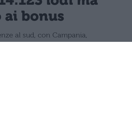
14.123 lodi ma
o ai bonus
llenze al sud, con Campania,