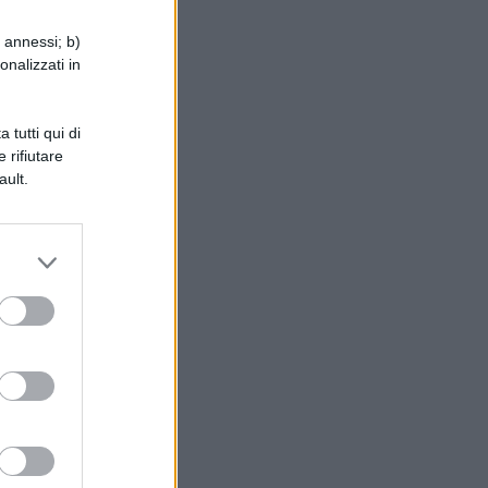
le
i annessi; b)
al
onalizzati in
 tutti qui di
 rifiutare
ault.