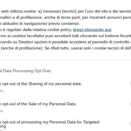
cativi offerti dai social. Il suo primo tweet risa
web utilizza cookie: a) necessari (tecnici) per l'uso del sito e dei serviz
ell’evento che vide protagonista Information Age 
analitici e di profilazione, anche di terze parti, per mostrarti annunci pers
e abitudini di navigazione) previo consenso.
zzo è regolato dalla relativa cookie policy,
leggi cliccando qui
.
della Corona (@BritishMonarchy) conta 2 milioni di
so ai cookies facoltativi puoi accettarli tutti cliccando sul bottone Accetta
ccando su Gestisci opzioni è possibile accedere al pannello di controllo e
ella
Pagina Facebook
.
e (anche di profilazione); Se rifiuti tutto, userai solo i cookie tecnici di def
voro al futuro social media manager della casa
ll’incarico, urlerà un
God Save The Queen
(e
l Data Processing Opt Outs
o opt-out of the Sharing of my personal data.
In
o opt-out of the Sale of my Personal Data.
In
to opt-out of processing my Personal Data for Targeted
ing.