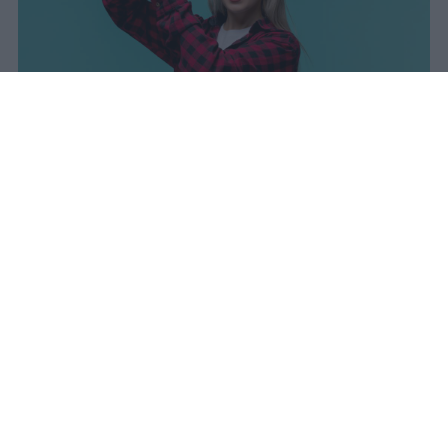
I dati ufficiali della Maturità 2026
rivelano una concentrazione di
eccellenze al sud, con Campania,
Puglia e Sicilia in testa. Cala
drasticamente la percentuale di voti
100.
sniro
Pubblicato il 7 ago 2026
Il Ministero dell’Istruzione e del Merito ha