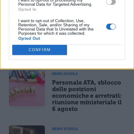
Personal Data for Targeted Advertising.
TI POTREBBE INTERESSARE
Opted In
NEWS SCUOLA
I want to opt-out of Collection, Use,
Retention, Sale, and/or Sharing of my
Carta docente 2026,
Personal Data that Is Unrelated with the
blocco del 31 agosto:
Purposes for which it was collected.
Opted Out
come spendere il
residuo prima della
CONFIRM
scadenza
NEWS SCUOLA
Personale ATA, sblocco
delle posizioni
economiche e arretrati:
riunione ministeriale il
6 agosto
NEWS SCUOLA