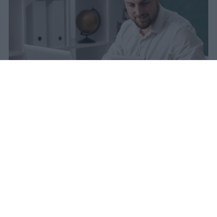
La carta docente 2026 resta bloccata
dal 31 agosto con data di sblocco
incerta. Il residuo deve essere speso
entro questa scadenza o andrà perso
definitivamente.
sniro
Pubblicato il 6 ago 2026