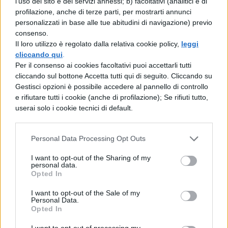
fantasia
.
l'uso del sito e dei servizi annessi; b) facoltativi (analitici e di
profilazione, anche di terze parti, per mostrarti annunci
[affiliate_generic type=”button”
personalizzati in base alle tue abitudini di navigazione) previo
consenso.
url=”https://www.amazon.it/dp/B09QFX7N
Il loro utilizzo è regolato dalla relativa cookie policy,
leggi
SF” text=”Acquista il Set Lego Art Motivi
cliccando qui
.
Per il consenso ai cookies facoltativi puoi accettarli tutti
Floreali a 48,99€”]
cliccando sul bottone Accetta tutti qui di seguito. Cliccando su
Gestisci opzioni è possibile accedere al pannello di controllo
Che si tratti di un regalo per voi, o che vi
e rifiutare tutti i cookie (anche di profilazione); Se rifiuti tutto,
userai solo i cookie tecnici di default.
stiate preparando per il Natale che ormai è
alle porte, i set Lego riescono sempre ad
Personal Data Processing Opt Outs
accontentare e a
mettere d’accordo tutti
,
I want to opt-out of the Sharing of my
dai più grandi ai più piccoli.
personal data.
Opted In
I want to opt-out of the Sale of my
Personal Data.
Opted In
I want to opt-out of processing my