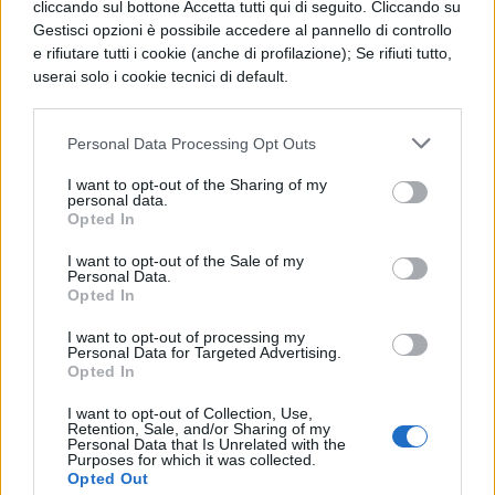
riduzione del rumore, garantendoti
cliccando sul bottone Accetta tutti qui di seguito. Cliccando su
Gestisci opzioni è possibile accedere al pannello di controllo
così chiamate chiare.
e rifiutare tutti i cookie (anche di profilazione); Se rifiuti tutto,
userai solo i cookie tecnici di default.
[affiliate_generic type=”button”
url=”https://www.amazon.it/dp/B014KH8B
Personal Data Processing Opt Outs
RW/” text=”Acquista Logitech C615 in
I want to opt-out of the Sharing of my
offerta su Amazon”]
personal data.
Opted In
Grazie a questo sconto incredibile potrai
I want to opt-out of the Sale of my
fare un vero colpaccio. Ovviamente dovrai
Personal Data.
Opted In
essere veloce perché un prezzo del genere
I want to opt-out of processing my
non può durare a lungo. Vai adesso su
Personal Data for Targeted Advertising.
Opted In
Amazon e
acquista la tua webcam
I want to opt-out of Collection, Use,
Logitech C615 a soli 26,99 euro
, invece che
Retention, Sale, and/or Sharing of my
Personal Data that Is Unrelated with the
103,99 euro. Se la ordini oggi la riceverai a
Purposes for which it was collected.
Opted Out
casa tua già domani senza costi aggiuntivi,