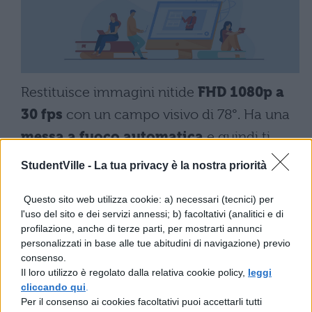
Restituisce immagini nitide
FHD 1080p a
30 fps
con un campo visivo di 78°. Ha una
messa a fuoco automatica
e quindi ti
permette di essere inquadrato sempre al
StudentVille -
La tua privacy è la nostra priorità
meglio anche mentre ti muovi. È dotata di
Questo sito web utilizza cookie: a) necessari (tecnici) per
una correzione dell’illuminazione così che,
l'uso del sito e dei servizi annessi; b) facoltativi (analitici e di
a prescindere dall’ambiente in cui sei,
profilazione, anche di terze parti, per mostrarti annunci
personalizzati in base alle tue abitudini di navigazione) previo
anche quando non c’è molta luce, riesce
consenso.
comunque a ottimizzare i tuoi video. È
Il loro utilizzo è regolato dalla relativa cookie policy,
leggi
cliccando qui
.
dotata di un
microfono incorporato
con
Per il consenso ai cookies facoltativi puoi accettarli tutti