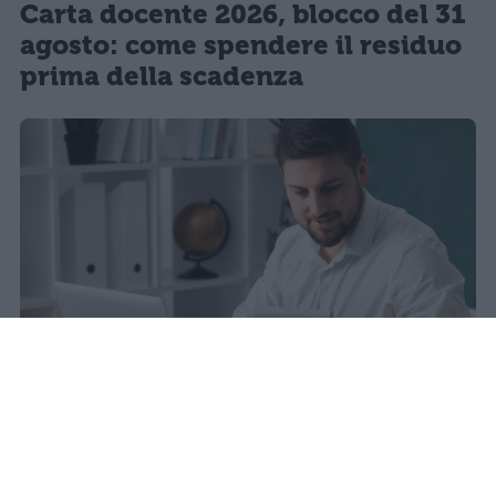
Carta docente 2026, blocco del 31
agosto: come spendere il residuo
prima della scadenza
sniro
Pubblicato il 6 ago 2026
Quest’anno la carta docente presenta un