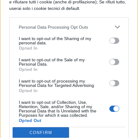
e rifiutare tutti i cookie (anche di profilazione); Se rifiuti tutto,
funzione automatica di risparmio
userai solo i cookie tecnici di default.
energetico
, oltre che all’interruttore on/off.
Personal Data Processing Opt Outs
Prendi al volo questa opportunità
I want to opt-out of the Sharing of my
incredibile e
risparmia il 54%
. Non
personal data.
Opted In
pensarci troppo perché potrebbe essere
tardi.
Metti subito nel tuo carrello il
mouse
I want to opt-out of the Sale of my
Personal Data.
Logitech M705 a soli 22,99 euro
, invece
Opted In
che 50,40 euro.
I want to opt-out of processing my
Personal Data for Targeted Advertising.
Opted In
[affiliate_generic type=”button”
url=”https://www.amazon.it/dp/B003STDR1
I want to opt-out of Collection, Use,
Retention, Sale, and/or Sharing of my
Personal Data that Is Unrelated with the
E” text=”Acquista il mouse Logitech M705
Purposes for which it was collected.
Opted Out
su Amazon”]
CONFIRM