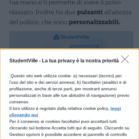
tua mano e ti permette di avere il polso
rilassato. Inoltre ha due
pulsanti
all’altezza
del pollice, che sono
personalizzabili.
StudentVille -
La tua privacy è la nostra priorità
Questo sito web utilizza cookie: a) necessari (tecnici) per
l'uso del sito e dei servizi annessi; b) facoltativi (analitici e di
Il
puntamento è fluido
e
veloce
e puoi
profilazione, anche di terze parti, per mostrarti annunci
decidere se scorrere i tuoi documenti
personalizzati in base alle tue abitudini di navigazione) previo
consenso.
pagina per pagina o riga per riga. Grazie al
Il loro utilizzo è regolato dalla relativa cookie policy,
leggi
ricevitore integrato
non servirà fare
cliccando qui
.
Per il consenso ai cookies facoltativi puoi accettarli tutti
nessuna installazione. La durata della
cliccando sul bottone Accetta tutti qui di seguito. Cliccando su
Gestisci opzioni è possibile accedere al pannello di controllo
batteria è di ben 3 anni ed è dotato di una