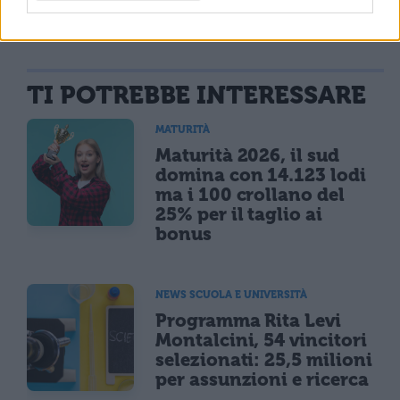
TI POTREBBE INTERESSARE
MATURITÀ
Maturità 2026, il sud
domina con 14.123 lodi
ma i 100 crollano del
25% per il taglio ai
bonus
NEWS SCUOLA E UNIVERSITÀ
Programma Rita Levi
Montalcini, 54 vincitori
selezionati: 25,5 milioni
per assunzioni e ricerca