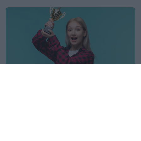
sniro
Pubblicato il 7 ago 2026
Il Ministero dell’Istruzione e del Merito ha
diffuso i dati ufficiali sugli esiti degli esami
di Maturità per l’anno scolastico 2025/2026,