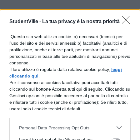
Sia che lavoriate all’università o a casa,
Logitech Signature M650
è un
StudentVille -
La tua privacy è la nostra priorità
mouse silenzioso che consente di
Questo sito web utilizza cookie: a) necessari (tecnici) per
ridurre del 90% il rumore dei clic grazie
l'uso del sito e dei servizi annessi; b) facoltativi (analitici e di
profilazione, anche di terze parti, per mostrarti annunci
alla tecnologia SilentTouch;
personalizzati in base alle tue abitudini di navigazione) previo
consenso.
Personalizzate i tasti laterali del mouse
Il loro utilizzo è regolato dalla relativa cookie policy,
leggi
con Logitech Options+, disponibile su
cliccando qui
.
Per il consenso ai cookies facoltativi puoi accettarli tutti
Windows e macOS, per le tue
cliccando sul bottone Accetta tutti qui di seguito. Cliccando su
scorciatoie preferite, come
Gestisci opzioni è possibile accedere al pannello di controllo
e rifiutare tutti i cookie (anche di profilazione); Se rifiuti tutto,
avanti/indietro e copia/incolla;
userai solo i cookie tecnici di default.
Funziona fino a 2 anni con una sola
Personal Data Processing Opt Outs
batteria AA inclusa con il mouse multi
I want to opt-out of the Sharing of my