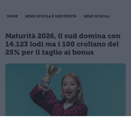
HOME
NEWS SCUOLA E UNIVERSITÀ
NEWS SCUOLA
Maturità 2026, il sud domina con
14.123 lodi ma i 100 crollano del
25% per il taglio ai bonus