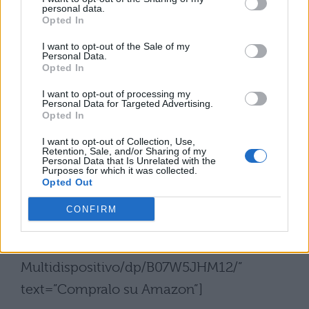
dispositivo;
personal data.
Opted In
I want to opt-out of the Sale of my
Personal Data.
Opted In
I want to opt-out of processing my
Personal Data for Targeted Advertising.
Opted In
I want to opt-out of Collection, Use,
Retention, Sale, and/or Sharing of my
Personal Data that Is Unrelated with the
Purposes for which it was collected.
[affiliate_generic type=”button”
Opted Out
url=”https://www.amazon.it/Logitech-
CONFIRM
Dimensioni-Personalizzabili-
Compatibilit%C3%A0-
Multidispositivo/dp/B07W5JHM12/”
text=”Compralo su Amazon”]