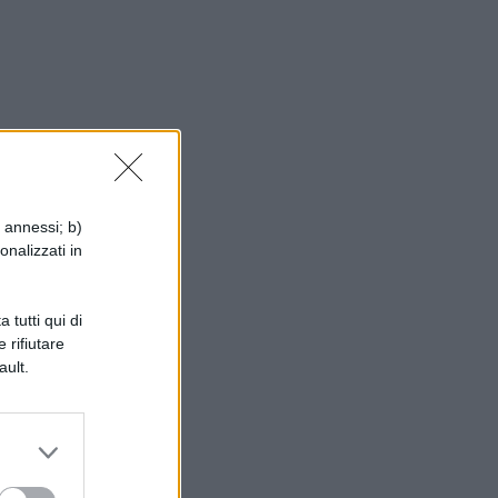
i annessi; b)
onalizzati in
n
e
 tutti qui di
 rifiutare
in
ault.