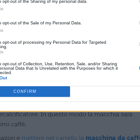
o opt-out of the Sharing of my personal data.
In
o opt-out of the Sale of my Personal Data.
In
to opt-out of processing my Personal Data for Targeted
ing.
In
o opt-out of Collection, Use, Retention, Sale, and/or Sharing
ersonal Data that Is Unrelated with the Purposes for which it
lected.
 allora ti farà piacere sapere che potrai impostar
Out
a Plus
, per uno strato di
crema sottile e denso
,
CONFIRM
estrarre facilmente le componenti e metterle anch
pia che ti avvisa
quando è il momento
per fare
decalcificatore. In questo modo la macchia sarà
imi caffè.
mazon e
mettere nel carrello la
macchina da caff