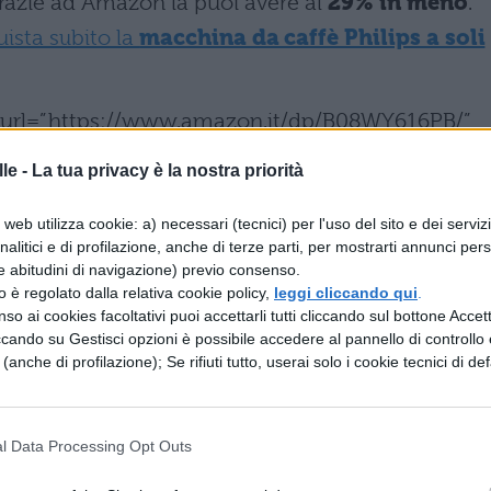
o grazie ad Amazon la puoi avere al
29% in meno
.
ista subito la
macchina da caffè Philips a soli
n” url=”https://www.amazon.it/dp/B08WY616PB/”
affè Philips su Amazon”]
le -
La tua privacy è la nostra priorità
lips: scegli il tuo caffè
web utilizza cookie: a) necessari (tecnici) per l'uso del sito e dei serviz
analitici e di profilazione, anche di terze parti, per mostrarti annunci pers
e abitudini di navigazione) previo consenso.
nziona con le
cialde SENSEO
che potrai trovare i
zzo è regolato dalla relativa cookie policy,
leggi cliccando qui
.
ella che ti piace di più. È dotata di un
cursore
ch
so ai cookies facoltativi puoi accettarli tutti cliccando sul bottone Accetta
ccando su Gestisci opzioni è possibile accedere al pannello di controllo e
nche l’intensità del caffè
, da classico a intenso, 
e (anche di profilazione); Se rifiuti tutto, userai solo i cookie tecnici di def
re fino a due tazze contemporaneamente.
l Data Processing Opt Outs