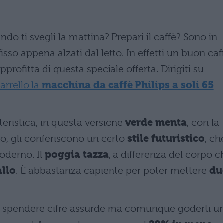
do ti svegli la mattina? Prepari il caffè? Sono in
sso appena alzati dal letto. In effetti un buon caf
pprofitta di questa speciale offerta. Dirigiti su
arrello la
macchina da caffè Philips a soli 65
teristica, in questa versione
verde menta
, con la
io, gli conferiscono un certo
stile futuristico
, ch
oderno. Il
poggia tazza
, a differenza del corpo c
allo
. È abbastanza capiente per poter mettere
du
le spendere cifre assurde ma comunque goderti u