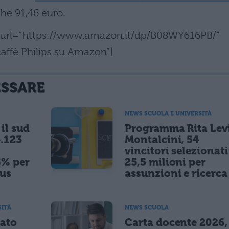
che 91,46 euro.
n” url=”https://www.amazon.it/dp/B08WY616PB/”
affè Philips su Amazon”]
ESSARE
NEWS SCUOLA E UNIVERSITÀ
il sud
Programma Rita Lev
.123
Montalcini, 54
vincitori selezionati
5% per
25,5 milioni per
nus
assunzioni e ricerca
SITÀ
NEWS SCUOLA
tato
Carta docente 2026,