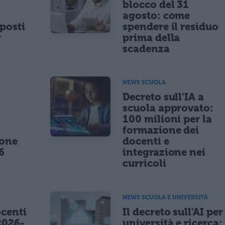
blocco del 31
agosto: come
posti
spendere il residuo
r
prima della
scadenza
NEWS SCUOLA
,
Decreto sull'IA a
scuola approvato:
100 milioni per la
formazione dei
ione
docenti e
6
integrazione nei
curricoli
NEWS SCUOLA E UNIVERSITÀ
centi
Il decreto sull'AI per
2026-
università e ricerca: