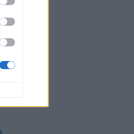
e
e
è