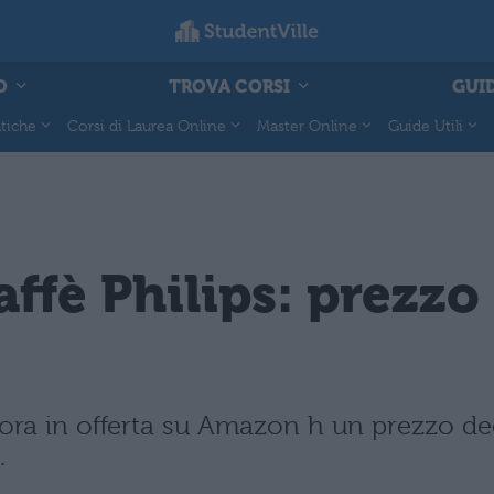
O
TROVA CORSI
GUID
tiche
Corsi di Laurea Online
Master Online
Guide Utili
ffè Philips: prezz
 ora in offerta su Amazon h un prezzo de
.