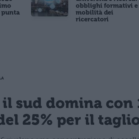
nimo
obblighi formativi e
e punta
mobilità dei
ricercatori
LA
 il sud domina con 
del 25% per il tagli