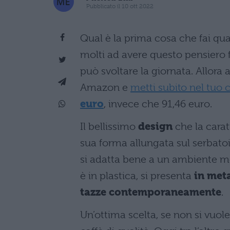
Pubblicato il 10 ott 2022
Qual è la prima cosa che fai quan
molti ad avere questo pensiero fi
può svoltare la giornata. Allora a
Amazon e
metti subito nel tuo c
euro
, invece che 91,46 euro.
Il bellissimo
design
che la carat
sua forma allungata sul serbato
si adatta bene a un ambiente m
è in plastica, si presenta
in met
tazze contemporaneamente
.
Un’ottima scelta, se non si vuo