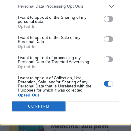
MATURITÀ
Personal Data Processing Opt Outs
Maturità 2026, il sud
I want to opt-out of the Sharing of my
domina con 14.123 lodi
personal data.
ma i 100 crollano del
Opted In
25% per il taglio ai
bonus
I want to opt-out of the Sale of my
Personal Data.
Opted In
I want to opt-out of processing my
NEWS SCUOLA E UNIVERSITÀ
Personal Data for Targeted Advertising.
Programma Rita Levi
Opted In
Montalcini, 54 vincitori
I want to opt-out of Collection, Use,
selezionati: 25,5 milioni
Retention, Sale, and/or Sharing of my
per assunzioni e ricerca
Personal Data that Is Unrelated with the
Purposes for which it was collected.
Opted Out
NEWS SCUOLA E UNIVERSITÀ
CONFIRM
Consiglio di Stato
ordina gli scorrimenti a
Medicina: 200 posti