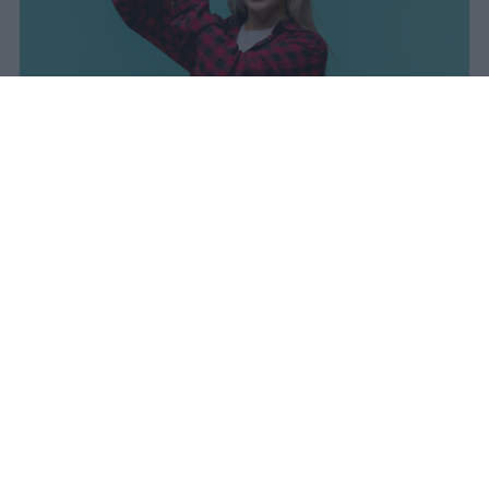
sniro
Pubblicato il 7 ago 2026
Il Ministero dell’Istruzione e del Merito ha
diffuso i dati ufficiali sugli esiti degli esami
di Maturità per l’anno scolastico 2025/2026,
offrendo un quadro complessivo degli
scrutini finali e delle prove conclusive.
Quest’anno è stato ammesso alla prova
finale il 96,7% dei candidati scrutinati
,