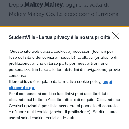
Dopo
Makey Makey
, oggi è la volta di
Makey Makey Go. Ed ecco come funziona.
StudentVille -
La tua privacy è la nostra priorità
Questo sito web utilizza cookie: a) necessari (tecnici) per
l'uso del sito e dei servizi annessi; b) facoltativi (analitici e di
profilazione, anche di terze parti, per mostrarti annunci
personalizzati in base alle tue abitudini di navigazione) previo
consenso.
Il loro utilizzo è regolato dalla relativa cookie policy,
leggi
cliccando qui
.
Per il consenso ai cookies facoltativi puoi accettarli tutti
cliccando sul bottone Accetta tutti qui di seguito. Cliccando su
Gestisci opzioni è possibile accedere al pannello di controllo
e rifiutare tutti i cookie (anche di profilazione); Se rifiuti tutto,
userai solo i cookie tecnici di default.
TI POTREBBE INTERESSARE