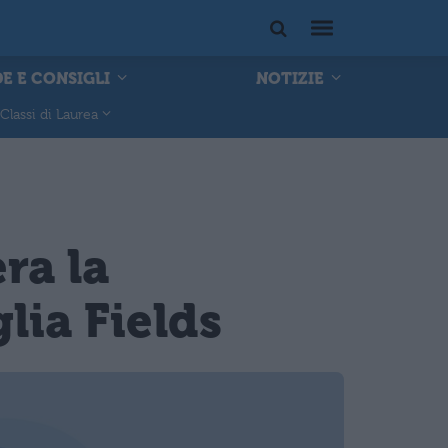
E E CONSIGLI
NOTIZIE
Classi di Laurea
ra la
lia Fields