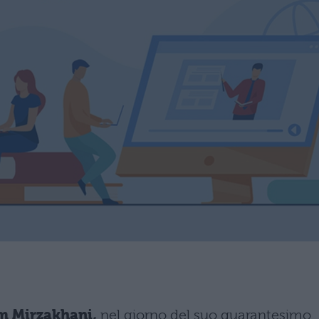
 Mirzakhani,
nel giorno del suo quarantesimo