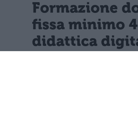
Formazione doc
fissa minimo 4
didattica digit
Il PIAO 2026-2028 del Ministero
strategiche, garantendo a doc