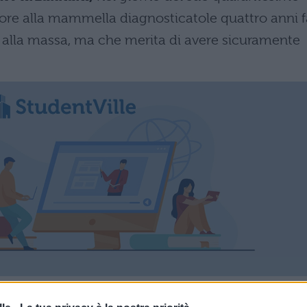
re alla mammella diagnosticatole quattro anni f
alla massa, ma che merita di avere sicuramente
prima donna al mondo
ad essere stata insignit