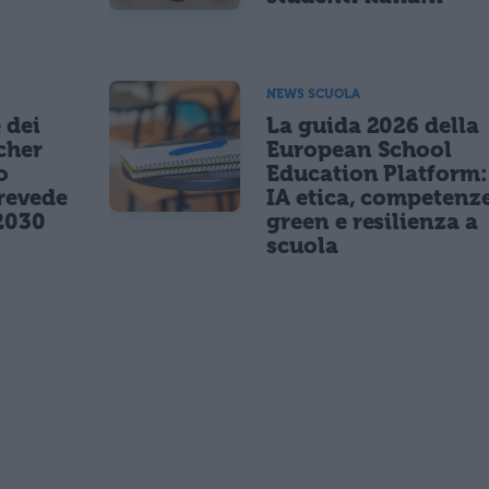
NEWS SCUOLA
 dei
La guida 2026 della
cher
European School
o
Education Platform:
revede
IA etica, competenz
2030
green e resilienza a
scuola