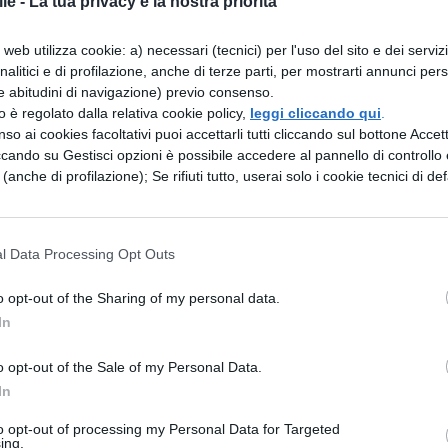
le -
La tua privacy è la nostra priorità
oscimento più prestigioso al mondo nel campo
portante anche del più conosciuto
Premio Nobe
web utilizza cookie: a) necessari (tecnici) per l'uso del sito e dei serviz
analitici e di profilazione, anche di terze parti, per mostrarti annunci pers
remio Fields è stato istituito dal matematico canad
e abitudini di navigazione) previo consenso.
 assegnato ogni quattro anni durante il Congresso
zzo è regolato dalla relativa cookie policy,
leggi cliccando qui
.
so ai cookies facoltativi puoi accettarli tutti cliccando sul bottone Accetta
ella International Mathematical Union. La medag
ccando su Gestisci opzioni è possibile accedere al pannello di controllo e
i 4 matematici per edizione, è rivolta solo agli
e (anche di profilazione); Se rifiuti tutto, userai solo i cookie tecnici di def
ieme a un assegno dal valore di 15 mila dollari
l Data Processing Opt Outs
heran,
in Iran, nel 1977, ma si trasferì a studiare
o opt-out of the Sharing of my personal data.
te, diventando Professoressa Associata a
Princet
In
vard
nel 2004 e poi arrivando a insegnare
o opt-out of the Sale of my Personal Data.
2008 come Professoressa. Il suo lavoro è stato
In
amica e la geometria delle superfici di Riemann, e 
to opt-out of processing my Personal Data for Targeted
a comprensione della
simmetria di superfici cur
ing.