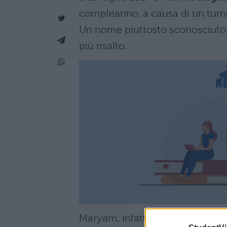
compleanno, a causa di un tumo
Un nome piuttosto sconosciuto 
più risalto.
Maryam, infatti, è stata infatti la