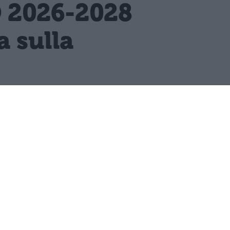
O 2026-2028
 sulla
tinua tra le priorità