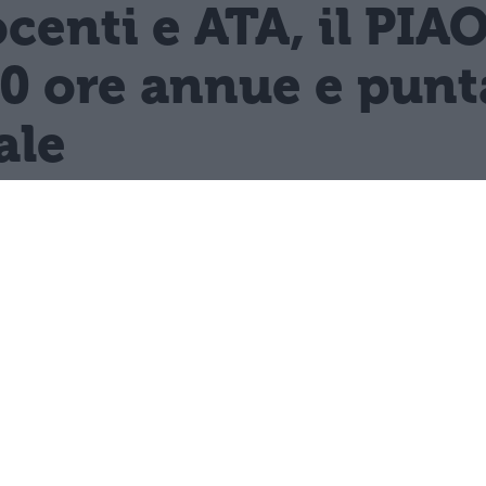
enti e ATA, il PIA
0 ore annue e punta
ale
 dell'Istruzione colloca la formazione con
enti e ATA almeno 40 ore annue.