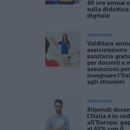
40 ore annue 
sulla didattica
digitale
NEWS SCUOLA
Valditara ann
assicurazione
sanitaria gratu
per docenti e m
assunzioni pe
insegnare l'ita
agli stranieri
NEWS SCUOLA
Stipendi docen
l'Italia è in co
all'Europa: ga
al 62% con il