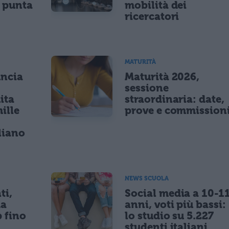
e punta
mobilità dei
ricercatori
MATURITÀ
uncia
Maturità 2026,
sessione
ita
straordinaria: date,
ille
prove e commission
r
liano
NEWS SCUOLA
ti,
Social media a 10-1
da
anni, voti più bassi:
p fino
lo studio su 5.227
studenti italiani