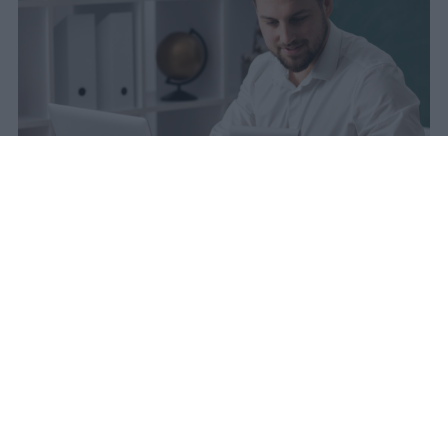
La carta docente 2026 resta bloccata
dal 31 agosto con data di sblocco
incerta. Il residuo deve essere speso
entro questa scadenza o andrà perso
definitivamente.
sniro
Pubblicato il 6 ago 2026