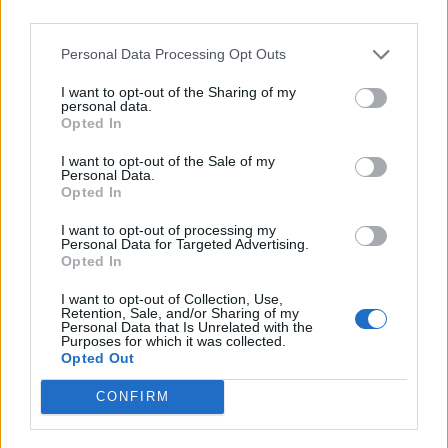
«Il risultato sarà che gli studenti dovranno
affrontare gli esami di maturità e di terza
Personal Data Processing Opt Outs
media indossando la mascherina, con
I want to opt-out of the Sharing of my
tutti i disagi e i fastidi del caso, considerato
personal data.
Opted In
il caldo di questi giorni e le temperature
I want to opt-out of the Sale of my
raggiunte nelle aule scolastiche».
Personal Data.
Opted In
Ritiene pertanto la
sentenza gravissima
I want to opt-out of processing my
Personal Data for Targeted Advertising.
ed errata
. A tal proposito è intervenuto
Opted In
anche il leader della Lega
Matteo Salvini
.
I want to opt-out of Collection, Use,
Retention, Sale, and/or Sharing of my
Anche lui a favore dell’eliminazione
Personal Data that Is Unrelated with the
Purposes for which it was collected.
dell’obbligo della mascherina per studenti e
Opted Out
commissione in sede di esami.
CONFIRM
Soddisfatto è invece il presidente