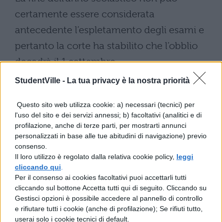
certamente essere considerata
antecedente l’espletamento degli esami e
pertanto la corte ha stabilito che l’obblio
decadrà il 1 settembre.
StudentVille -
La tua privacy è la nostra priorità
Il ricorso del Codacons
Questo sito web utilizza cookie: a) necessari (tecnici) per
Il
Codacons
che, lo ricordiamo, è il
l'uso del sito e dei servizi annessi; b) facoltativi (analitici e di
profilazione, anche di terze parti, per mostrarti annunci
Coordinamento delle associazioni per la
personalizzati in base alle tue abitudini di navigazione) previo
difesa dell’ambiente e la tutela dei diritti di
consenso.
Il loro utilizzo è regolato dalla relativa cookie policy,
leggi
utenti e consumatori ha così commentato
cliccando qui
.
il contenuto della sentenza che ha visto
Per il consenso ai cookies facoltativi puoi accettarli tutti
cliccando sul bottone Accetta tutti qui di seguito. Cliccando su
bocciare il proprio ricorso:
Gestisci opzioni è possibile accedere al pannello di controllo
e rifiutare tutti i cookie (anche di profilazione); Se rifiuti tutto,
userai solo i cookie tecnici di default.