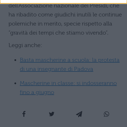
dell’Associazione nazionale dei Presidi, che
ha ribadito come giudichi inutili le continue
polemiche in merito, specie rispetto alla
“gravità dei tempi che stiamo vivendo”.
Leggi anche:
Basta mascherine a scuola: la protesta
di una insegnante di Padova
Mascherine in classe: si indosseranno
fino a giugno