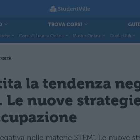
O
TROVA CORSI
GUID
tiche
Corsi di Laurea Online
Master Online
Guide Utili
RSITÀ
tita la tendenza neg
 Le nuove strategie
occupazione
negativa nelle materie STEM”. Le nuove str