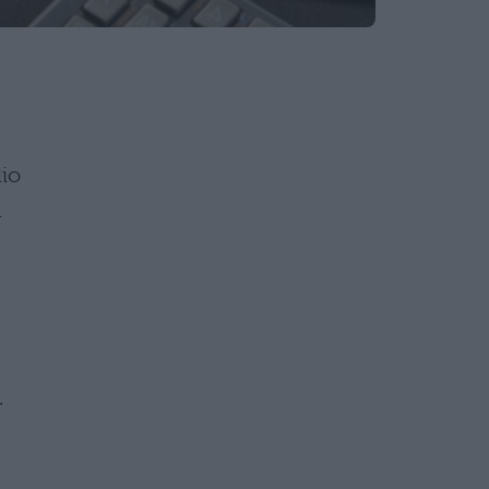
lio
a
.