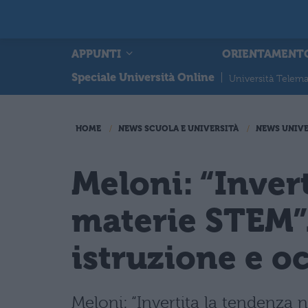
APPUNTI
ORIENTAMENT
Speciale Università Online
|
Università Telema
HOME
NEWS SCUOLA E UNIVERSITÀ
NEWS UNIVE
Meloni: “Inver
materie STEM”.
istruzione e 
Meloni: “Invertita la tendenza 