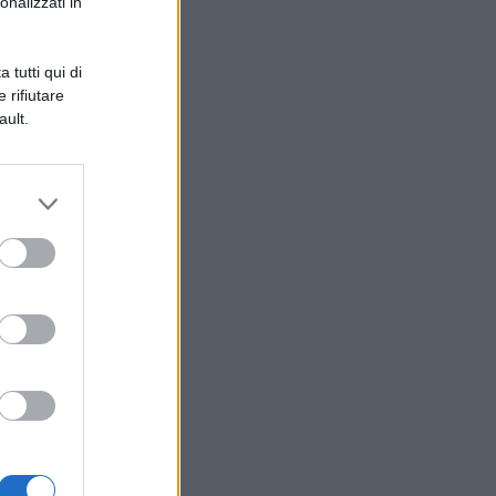
onalizzati in
 tutti qui di
 rifiutare
ault.
er
re
 è