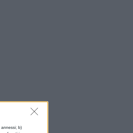
i annessi; b)