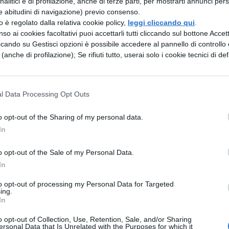
analitici e di profilazione, anche di terze parti, per mostrarti annunci pers
e abitudini di navigazione) previo consenso.
zzo è regolato dalla relativa cookie policy,
leggi cliccando qui
.
o lo sviluppo di competenze specifiche,
so ai cookies facoltativi puoi accettarli tutti cliccando sul bottone Accetta
tra offerta e richiesta, e rafforzano l’occupabilità,
ccando su Gestisci opzioni è possibile accedere al pannello di controllo e
e (anche di profilazione); Se rifiuti tutto, userai solo i cookie tecnici di def
ù efficiente. Il percorso formativo è essenziale p
nale robusto e sostenibile.
l Data Processing Opt Outs
rtunità occupazionali
o opt-out of the Sharing of my personal data.
In
 STEM si rivela
fondamentale per elevare la
ientare il sistema produttivo verso
o opt-out of the Sale of my Personal Data.
rese incontrano oggi notevoli difficoltà nel reperi
In
, evidenziando una carenza critica di competenze
to opt-out of processing my Personal Data for Targeted
ing.
In
o di laureati italiani in ambiti tecnico-scientifici
o opt-out of Collection, Use, Retention, Sale, and/or Sharing
ersonal Data that Is Unrelated with the Purposes for which it