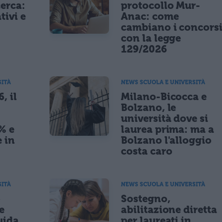
cerca:
protocollo Mur-
tivi e
Anac: come
cambiano i concors
con la legge
129/2026
SITÀ
NEWS SCUOLA E UNIVERSITÀ
, il
Milano-Bicocca e
Bolzano, le
università dove si
% e
laurea prima: ma a
 in
Bolzano l'alloggio
costa caro
SITÀ
NEWS SCUOLA E UNIVERSITÀ
o
Sostegno,
e
abilitazione diretta
uida
per laureati in