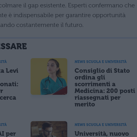
olmare il gap esistente. Esperti confermano che
te è indispensabile per garantire opportunità
rzando costantemente il futuro.
ESSARE
SITÀ
NEWS SCUOLA E UNIVERSITÀ
a Levi
Consiglio di Stato
ordina gli
ionati:
scorrimenti a
er
Medicina: 200 posti
icerca
riassegnati per
merito
SITÀ
NEWS SCUOLA E UNIVERSITÀ
AI per
Università, nuovo