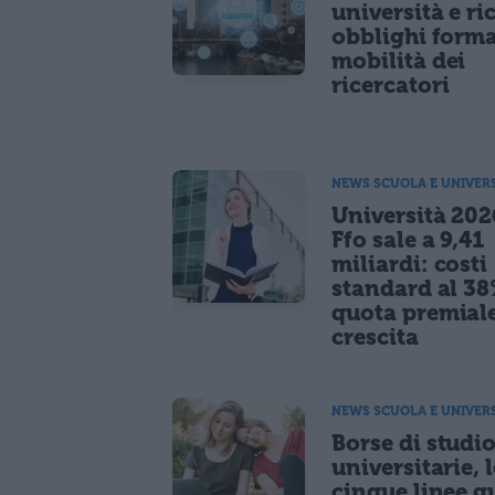
università e ri
obblighi forma
mobilità dei
ricercatori
NEWS SCUOLA E UNIVER
Università 2026
Ffo sale a 9,41
miliardi: costi
standard al 38
quota premiale
crescita
NEWS SCUOLA E UNIVER
Borse di studi
universitarie, l
cinque linee g