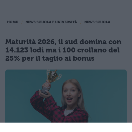
HOME
NEWS SCUOLA E UNIVERSITÀ
NEWS SCUOLA
Maturità 2026, il sud domina con
14.123 lodi ma i 100 crollano del
25% per il taglio ai bonus