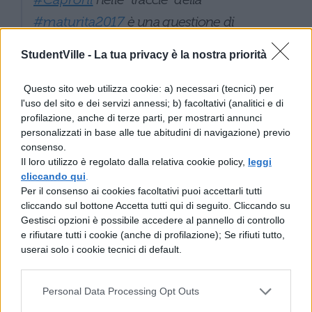
#maturita2017
è una questione di
coerenza
StudentVille -
La tua privacy è la nostra priorità
— Pamela Ferrara ? (@PamelaFerrara)
21
Questo sito web utilizza cookie: a) necessari (tecnici) per
giugno 2017
l'uso del sito e dei servizi annessi; b) facoltativi (analitici e di
profilazione, anche di terze parti, per mostrarti annunci
personalizzati in base alle tue abitudini di navigazione) previo
Forse
#Caproni
non era una traccia, ma
consenso.
Il loro utilizzo è regolato dalla relativa cookie policy,
leggi
un insulto a quelli che ieri hanno scritto
cliccando qui
.
"traccie" sul sito del Ministero
Per il consenso ai cookies facoltativi puoi accettarli tutti
cliccando sul bottone Accetta tutti qui di seguito. Cliccando su
#maturita2017
Gestisci opzioni è possibile accedere al pannello di controllo
e rifiutare tutti i cookie (anche di profilazione); Se rifiuti tutto,
— il Civettone (@ercivettone1)
21 giugno
userai solo i cookie tecnici di default.
2017
Personal Data Processing Opt Outs
Studiate
#Caproni
non è mai stato un