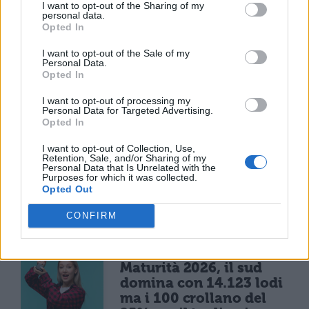
I want to opt-out of the Sharing of my
insulto ma un avvertimento
personal data.
Opted In
— Giuseppe (@giuseppe_231)
21 giugno
I want to opt-out of the Sale of my
Personal Data.
2017
Opted In
I want to opt-out of processing my
Tweet riguardo #caproni
Personal Data for Targeted Advertising.
Opted In
I want to opt-out of Collection, Use,
Retention, Sale, and/or Sharing of my
Personal Data that Is Unrelated with the
Purposes for which it was collected.
Opted Out
TI POTREBBE INTERESSARE
CONFIRM
MATURITÀ
Maturità 2026, il sud
domina con 14.123 lodi
ma i 100 crollano del