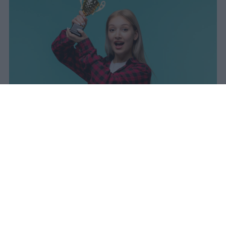
I dati ufficiali della Maturità 2026
rivelano una concentrazione di
eccellenze al sud, con Campania,
Puglia e Sicilia in testa. Cala
drasticamente la percentuale di voti
100.
sniro