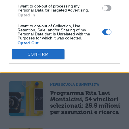
I want to opt-out of processing my
Personal Data for Targeted Advertising.
Opted In
TI POTREBBE INTERESSARE
I want to opt-out of Collection, Use,
Retention, Sale, and/or Sharing of my
MATURITÀ
Personal Data that Is Unrelated with the
Purposes for which it was collected.
Maturità 2026, il sud
Opted Out
domina con 14.123 lodi
ma i 100 crollano del
CONFIRM
25% per il taglio ai
bonus
NEWS SCUOLA E UNIVERSITÀ
Programma Rita Levi
Montalcini, 54 vincitori
selezionati: 25,5 milioni
per assunzioni e ricerca