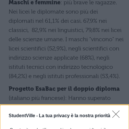
Maschi e femmine
: più brave le ragazze.
Nei licei le diplomate sono più dei
diplomati nel 61,1% dei casi. 67,9% nei
classici, 82,9% nei linguistici, 79,8% nei licei
delle scienze umane. I maschi "vincono" nei
licei scientifici (52,9%), negli scientifici con
indirizzo scienze applicate (68%), negli
istituti tecnici con indirizzo tecnologico
(84,2%) e negli istituti professionali (53,4%).
Progetto EsaBac per il doppio diploma
(italiano più francese): Hanno superato
l'esame il 91,2% dei maturandi.
StudentVille -
La tua privacy è la nostra priorità