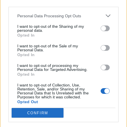
Specifici dell’Apprendimento.
L’accesso
agli strumenti compensativi risulta
Personal Data Processing Opt Outs
ostacolato da procedure burocratiche
I want to opt-out of the Sharing of my
personal data.
complesse
, mentre le regole rigide di
Opted In
compilazione dei quiz comportano il
I want to opt-out of the Sale of my
rischio concreto di invalidazione delle
Personal Data.
Opted In
prove per mere formalità procedurali,
I want to opt-out of processing my
penalizzando proprio le categorie più
Personal Data for Targeted Advertising.
Opted In
fragili.
I want to opt-out of Collection, Use,
Retention, Sale, and/or Sharing of my
La strategia legale: reclamo
Personal Data that Is Unrelated with the
Purposes for which it was collected.
al CEDS e ricorso al TAR per
Opted Out
il sovrannumero
CONFIRM
L’UDU Trento, assistita dallo studio legale