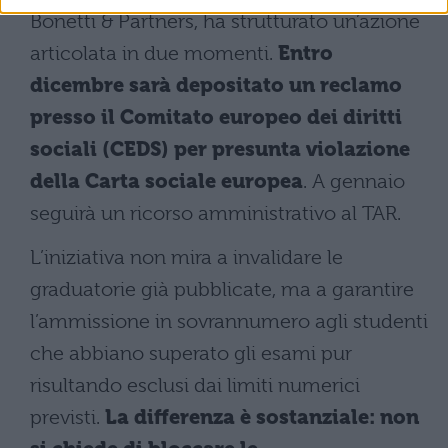
Bonetti & Partners, ha strutturato un’azione
articolata in due momenti.
Entro
dicembre sarà depositato un reclamo
presso il Comitato europeo dei diritti
sociali (CEDS) per presunta violazione
della Carta sociale europea
. A gennaio
seguirà un ricorso amministrativo al TAR.
L’iniziativa non mira a invalidare le
graduatorie già pubblicate, ma a garantire
l’ammissione in sovrannumero agli studenti
che abbiano superato gli esami pur
risultando esclusi dai limiti numerici
previsti.
La differenza è sostanziale: non