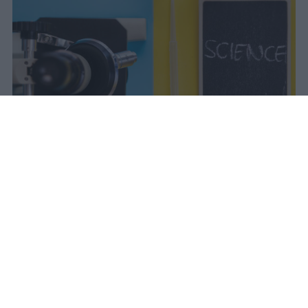
Il Mur approva la graduatoria del
Programma Rita Levi Montalcini: 54
ricercatori internazionali assunti con
contratti tenure track e finanziamenti
dedicati ai progetti scientifici.
vincenzo
Pubblicato il 7 ago 2026