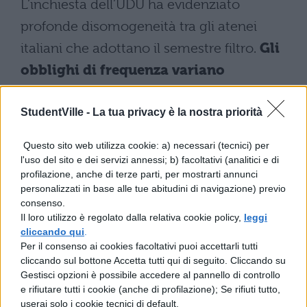
L’inchiesta dell’UDU ha evidenziato
profonde disomogeneità tra gli atenei
italiani che adottano il semestre filtro.
Gli
obblighi di frequenza variano
significativamente: si passa dal 70%
richiesto a Napoli al 67% di Palermo
,
StudentVille -
La tua privacy è la nostra priorità
creando un sistema privo di uniformità
Questo sito web utilizza cookie: a) necessari (tecnici) per
nazionale. Queste differenze minano la
l'uso del sito e dei servizi annessi; b) facoltativi (analitici e di
profilazione, anche di terze parti, per mostrarti annunci
coerenza del modello e generano
personalizzati in base alle tue abitudini di navigazione) previo
ingiustizie palesi tra studenti che affrontano
consenso.
Il loro utilizzo è regolato dalla relativa cookie policy,
leggi
lo stesso percorso in sedi diverse.
cliccando qui
.
Per il consenso ai cookies facoltativi puoi accettarli tutti
Particolari criticità emergono per gli
cliccando sul bottone Accetta tutti qui di seguito. Cliccando su
studenti extracomunitari e per chi presenta
Gestisci opzioni è possibile accedere al pannello di controllo
e rifiutare tutti i cookie (anche di profilazione); Se rifiuti tutto,
Bisogni Educativi Speciali o Disturbi
userai solo i cookie tecnici di default.