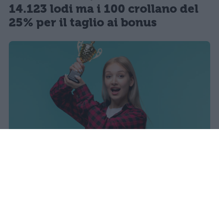
14.123 lodi ma i 100 crollano del
25% per il taglio ai bonus
I dati ufficiali della Maturità 2026
rivelano una concentrazione di
eccellenze al sud, con Campania,
Puglia e Sicilia in testa. Cala