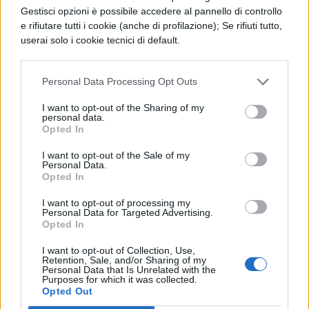
Gestisci opzioni è possibile accedere al pannello di controllo
e rifiutare tutti i cookie (anche di profilazione); Se rifiuti tutto,
userai solo i cookie tecnici di default.
Personal Data Processing Opt Outs
I want to opt-out of the Sharing of my
TI POTREBBE INTERESSARE
personal data.
Opted In
MATURITÀ
I want to opt-out of the Sale of my
Maturità 2026, il sud
Personal Data.
domina con 14.123 lodi
Opted In
ma i 100 crollano del
I want to opt-out of processing my
25% per il taglio ai
Personal Data for Targeted Advertising.
bonus
Opted In
I want to opt-out of Collection, Use,
Retention, Sale, and/or Sharing of my
Personal Data that Is Unrelated with the
NEWS SCUOLA E UNIVERSITÀ
Purposes for which it was collected.
Programma Rita Levi
Opted Out
Montalcini, 54 vincitori