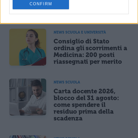
selezionati: 25,5 milioni
CONFIRM
per assunzioni e ricerca
NEWS SCUOLA E UNIVERSITÀ
Consiglio di Stato
ordina gli scorrimenti a
Medicina: 200 posti
riassegnati per merito
NEWS SCUOLA
Carta docente 2026,
blocco del 31 agosto:
come spendere il
residuo prima della
scadenza