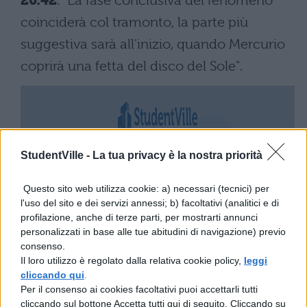
20.42
. "La fase conclusiva del fenomeno
coinciderà col tramonto, la parte più
suggestiva sarà all'inizio, quando Mercurio
coprirà una fetta del disco del Sole".
StudentVille -
La tua privacy è la nostra priorità
Questo sito web utilizza cookie: a) necessari (tecnici) per
l'uso del sito e dei servizi annessi; b) facoltativi (analitici e di
profilazione, anche di terze parti, per mostrarti annunci
personalizzati in base alle tue abitudini di navigazione) previo
consenso.
Il loro utilizzo è regolato dalla relativa cookie policy,
leggi
cliccando qui
.
Per il consenso ai cookies facoltativi puoi accettarli tutti
cliccando sul bottone Accetta tutti qui di seguito. Cliccando su