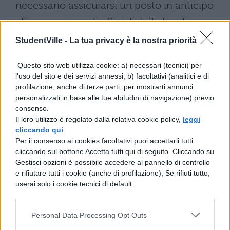
necessario assicurarsi un posto in anticipo
attraverso i canali ufficiali della location.
StudentVille -
La tua privacy è la nostra priorità
Dettagli del concerto:
durata e scaletta
Questo sito web utilizza cookie: a) necessari (tecnici) per
l'uso del sito e dei servizi annessi; b) facoltativi (analitici e di
profilazione, anche di terze parti, per mostrarti annunci
Lo spettacolo dei Modena City Ramblers ha
personalizzati in base alle tue abitudini di navigazione) previo
una
durata approssimativa di due ore
.
consenso.
Il loro utilizzo è regolato dalla relativa cookie policy,
leggi
Generalmente, i concerti iniziano alle 21:00
cliccando qui
.
per concludersi intorno alle 23:00, offrendo
Per il consenso ai cookies facoltativi puoi accettarli tutti
cliccando sul bottone Accetta tutti qui di seguito. Cliccando su
al pubblico un’esperienza musicale
Gestisci opzioni è possibile accedere al pannello di controllo
completa che attraversa i brani più
e rifiutare tutti i cookie (anche di profilazione); Se rifiuti tutto,
userai solo i cookie tecnici di default.
rappresentativi della band emiliana.
Scaletta tipica
Personal Data Processing Opt Outs