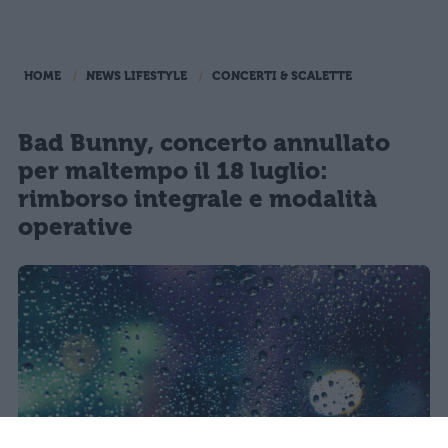
HOME
NEWS LIFESTYLE
CONCERTI & SCALETTE
Bad Bunny, concerto annullato
per maltempo il 18 luglio:
rimborso integrale e modalità
operative