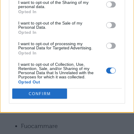
I want to opt-out of the Sharing of my
La scaletta del tour 2025 dovrebbe seguire
personal data.
Opted In
quella proposta negli spettacoli più recenti,
I want to opt-out of the Sale of my
con brani storici e nuove produzioni. Ecco i
Personal Data.
Opted In
pezzi che probabilmente saranno eseguiti:
I want to opt-out of processing my
Personal Data for Targeted Advertising.
Grande famiglia
Opted In
I want to opt-out of Collection, Use,
Morte di un poeta
Retention, Sale, and/or Sharing of my
Personal Data that Is Unrelated with the
Purposes for which it was collected.
Clan Banlieue
Opted Out
CONFIRM
Mediterranea
Viva la vida
Fuocammare