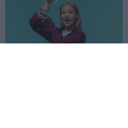
sniro
Pubblicato il 7 ago 2026
Il Ministero dell’Istruzione e del Merito ha
diffuso i dati ufficiali sugli esiti degli esami
di Maturità per l’anno scolastico 2025/2026,
offrendo un quadro complessivo degli
scrutini finali e delle prove conclusive.