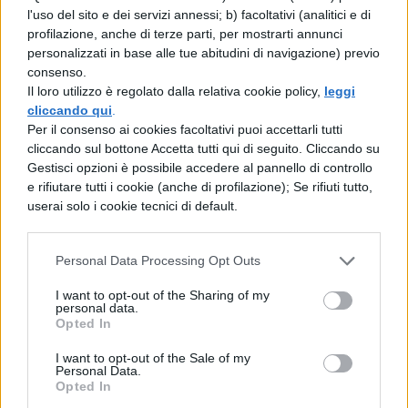
visivo è continuo e fluido.
l'uso del sito e dei servizi annessi; b) facoltativi (analitici e di
profilazione, anche di terze parti, per mostrarti annunci
[affiliate_generic type=”button”
personalizzati in base alle tue abitudini di navigazione) previo
url=”https://www.amazon.it/dp/B09JG9MH
consenso.
Il loro utilizzo è regolato dalla relativa cookie policy,
leggi
69″ text=”Acquista il MateView GT Huawei
cliccando qui
.
da 27″ a 271,99€”]
Per il consenso ai cookies facoltativi puoi accettarli tutti
cliccando sul bottone Accetta tutti qui di seguito. Cliccando su
Inoltre potrete restare al PC a lungo senza
Gestisci opzioni è possibile accedere al pannello di controllo
e rifiutare tutti i cookie (anche di profilazione); Se rifiuti tutto,
affaticare gli occhi grazie alla
bassa
userai solo i cookie tecnici di default.
emissione di luce blu
e all’
anti-sfarfallio
certificato
. I vostri occhi potranno
Personal Data Processing Opt Outs
ammirare lo splendore del display, ma
I want to opt-out of the Sharing of my
personal data.
restando allo stesso tempo al sicuro.
Opted In
I want to opt-out of the Sale of my
Personal Data.
Opted In