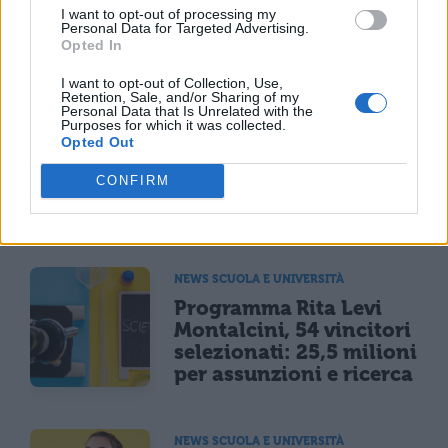
I want to opt-out of processing my
Personal Data for Targeted Advertising.
Opted In
TI POTREBBE INTERESSARE
I want to opt-out of Collection, Use,
MATURITÀ
Retention, Sale, and/or Sharing of my
Personal Data that Is Unrelated with the
Maturità 2026, il sud
Purposes for which it was collected.
domina con 14.123 lodi
Opted Out
ma i 100 crollano del
CONFIRM
25% per il taglio ai
bonus
NEWS SCUOLA E UNIVERSITÀ
Programma Rita Levi
Montalcini, 54 vincitori
selezionati: 25,5 milioni
per assunzioni e ricerca
NEWS SCUOLA E UNIVERSITÀ