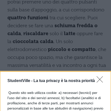
potrai premere uno dei quattro pulsanti
sulla base d’appoggio, a cui corrispondono
quattro funzioni
tra cui scegliere. Puoi
decidere se fare una
schiuma fredda o
calda
,
riscaldare
solo il
latte
oppure fare
la
cioccolata calda
. Un solo
elettrodomestico
piccolo e compatto
, che
occupa poco spazio, ma che garantisce la
massima versatilità e va incontro a ogni tua
esigenza.
StudentVille -
La tua privacy è la nostra priorità
Questo sito web utilizza cookie: a) necessari (tecnici) per
l'uso del sito e dei servizi annessi; b) facoltativi (analitici e di
profilazione, anche di terze parti, per mostrarti annunci
personalizzati in base alle tue abitudini di navigazione) previo