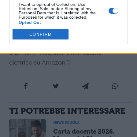
Per cui
metti subito nel tuo carrello questo
I want to opt-out of Collection, Use,
Retention, Sale, and/or Sharing of my
montalatte elettrico a soli 39,99 euro
,
Personal Data that Is Unrelated with the
Purposes for which it was collected.
invece che 65,99 euro.
Opted Out
[affiliate_generic type=”button”
CONFIRM
url=”https://www.amazon.it/dp/B09YDBV8
DQ/” text=”Acquista il montalatte
elettrico su Amazon “]
TI POTREBBE INTERESSARE
NEWS SCUOLA
Carta docente 2026,