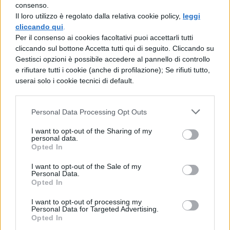
consenso.
Il loro utilizzo è regolato dalla relativa cookie policy,
leggi
Inserendo il
pratico frustino
, in pochi
cliccando qui
.
Per il consenso ai cookies facoltativi puoi accettarli tutti
minuti avrai una
schiuma compatta e
cliccando sul bottone Accetta tutti qui di seguito. Cliccando su
vellutata
. Potrai inserire liquidi fino a un
Gestisci opzioni è possibile accedere al pannello di controllo
e rifiutare tutti i cookie (anche di profilazione); Se rifiuti tutto,
massimo di
400 ml
. Possiede un
cavo di 1
userai solo i cookie tecnici di default.
metro
, avvolgibile alla base, per risparmiare
spazio e tenere tutto in ordine. Il
Personal Data Processing Opt Outs
contenitore è in
acciaio inossidabile
ed è
I want to opt-out of the Sharing of my
personal data.
rimovibile, in questo modo potrai
pulirlo
Opted In
facilmente
, anche in
lavastoviglie.
I want to opt-out of the Sale of my
Personal Data.
Goditi il risveglio perfetto con un
Opted In
cappuccino come se fossi al bar. Ora puoi
I want to opt-out of processing my
Personal Data for Targeted Advertising.
approfittare anche dello sconto di Amazon.
Opted In