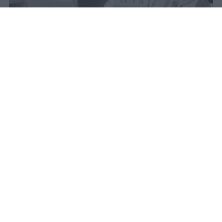
La carta docente 2026 resta bloccata
dal 31 agosto con data di sblocco
incerta. Il residuo deve essere speso
entro questa scadenza o andrà perso
definitivamente.
sniro
Pubblicato il 6 ago 2026
Quest’anno la carta docente presenta un
importo aggiornato a
383 euro
.
L’attivazione del bonus è avvenuta il
9
marzo scorso
, dopo un periodo di attesa