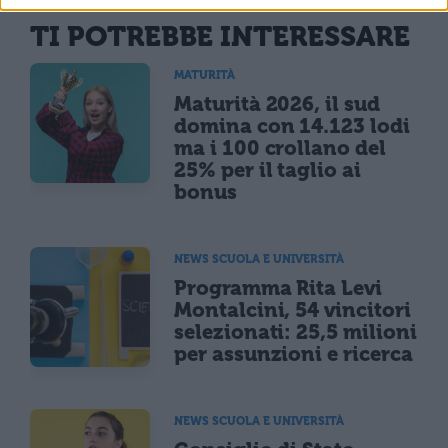
TI POTREBBE INTERESSARE
MATURITÀ
Maturità 2026, il sud
domina con 14.123 lodi
ma i 100 crollano del
25% per il taglio ai
bonus
NEWS SCUOLA E UNIVERSITÀ
Programma Rita Levi
Montalcini, 54 vincitori
selezionati: 25,5 milioni
per assunzioni e ricerca
NEWS SCUOLA E UNIVERSITÀ