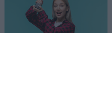
I dati ufficiali della Maturità 2026
rivelano una concentrazione di
eccellenze al sud, con Campania,
Puglia e Sicilia in testa. Cala
drasticamente la percentuale di voti
100.
sniro
Pubblicato il 7 ago 2026