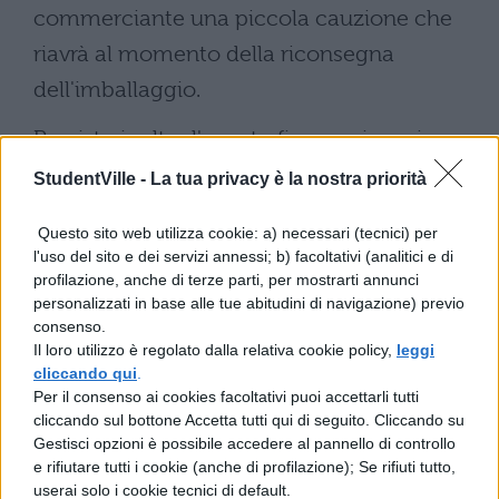
commerciante una piccola cauzione che
riavrà al momento della riconsegna
dell'imballaggio.
Previsto inoltre l'arresto fino a sei mesi per
chi immette cinghiali sul territorio e
StudentVille -
La tua privacy è la nostra priorità
l'introduzione dei cosiddetti
appalti verdi
,
Questo sito web utilizza cookie: a) necessari (tecnici) per
ovvero l'obbligo di garantire criteri
l'uso del sito e dei servizi annessi; b) facoltativi (analitici e di
ambientali minimi nelle forniture, dai pc
profilazione, anche di terze parti, per mostrarti annunci
personalizzati in base alle tue abitudini di navigazione) previo
alle stampanti fino ai condizionatori ma
consenso.
anche servizi per la ristorazione.
Il loro utilizzo è regolato dalla relativa cookie policy,
leggi
cliccando qui
.
Per il consenso ai cookies facoltativi puoi accettarli tutti
cliccando sul bottone Accetta tutti qui di seguito. Cliccando su
Gestisci opzioni è possibile accedere al pannello di controllo
e rifiutare tutti i cookie (anche di profilazione); Se rifiuti tutto,
userai solo i cookie tecnici di default.