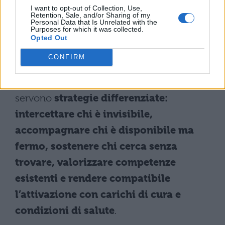
I want to opt-out of Collection, Use,
Retention, Sale, and/or Sharing of my
Il nodo critico non è solo l’assenza di una
Personal Data that Is Unrelated with the
Purposes for which it was collected.
prima occupazione, ma spesso
la
Opted Out
successione di contratti intermittenti
CONFIRM
che non stabilizzano né costruiscono
competenze spendibili
. Per questo
servono
strategie differenziate:
intercettare chi è invisibile,
accompagnare chi è disponibile ma
fermo, sostenere chi cerca senza
trovare, valorizzare competenze
esistenti e rendere compatibile
l’attivazione con carichi di cura e
condizioni di salute
.