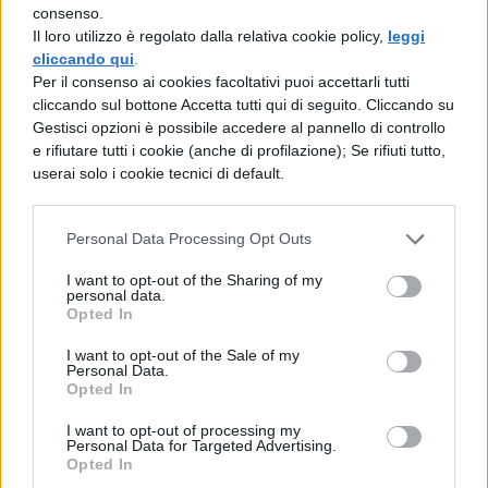
consenso.
La durata dell’inattività e gli
Il loro utilizzo è regolato dalla relativa cookie policy,
leggi
cliccando qui
.
snodi della transizione
Per il consenso ai cookies facoltativi puoi accettarli tutti
cliccando sul bottone Accetta tutti qui di seguito. Cliccando su
I dati Inapp rivelano che
il 67,2% dei
Gestisci opzioni è possibile accedere al pannello di controllo
e rifiutare tutti i cookie (anche di profilazione); Se rifiuti tutto,
giovani Neet è inattivo da meno di un
userai solo i cookie tecnici di default.
anno, mentre il 32,8% lo è da oltre
dodici mesi
. La permanenza prolungata
Personal Data Processing Opt Outs
nella condizione di non studio e non lavoro
I want to opt-out of the Sharing of my
personal data.
non dipende da un singolo fattore: le
Opted In
analisi multivariate mostrano che cresce
I want to opt-out of the Sale of my
Personal Data.
all’aumentare dell’età, si riduce quando il
Opted In
titolo di studio è più elevato e si lega a
I want to opt-out of processing my
esperienze lavorative precedenti
Personal Data for Targeted Advertising.
Opted In
frammentate o occasionali.