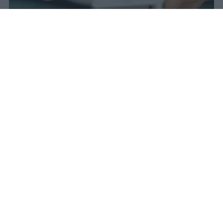
Il 21 luglio la Francia ha approvato
una legge che vieta ai minori di
quindici anni l'accesso ai social
network, in vigore dal 1° settembre.
Redazione Studentville
Pubblicato il 29 lug 2026
Il 21 luglio la Francia ha approvato una
legge che
vieta ai minori di quindici
anni l’accesso ai servizi di social
networking online forniti da