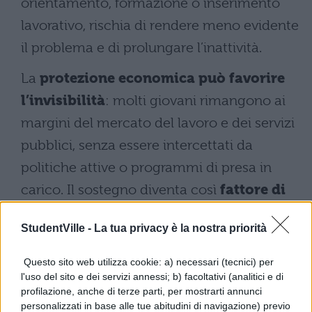
orientamento, formazione o inserimento
lavorativo, rischia di rendere meno evidente
il problema e di prolungare l’inattività.
La
protezione economica può favorire
l’invisibilità
: molti giovani rimangono ai
margini del mercato del lavoro e dei servizi
pubblici, senza essere intercettati da
politiche attive o programmi di presa in
carico. Il sostegno diventa così
fattore di
permanenza anziché trampolino per il
StudentVille -
La tua privacy è la nostra priorità
rilancio
, soprattutto quando non
accompagnato da strumenti concreti per
Questo sito web utilizza cookie: a) necessari (tecnici) per
l'uso del sito e dei servizi annessi; b) facoltativi (analitici e di
facilitare il rientro in percorsi formativi o
profilazione, anche di terze parti, per mostrarti annunci
occupazionali strutturati.
personalizzati in base alle tue abitudini di navigazione) previo