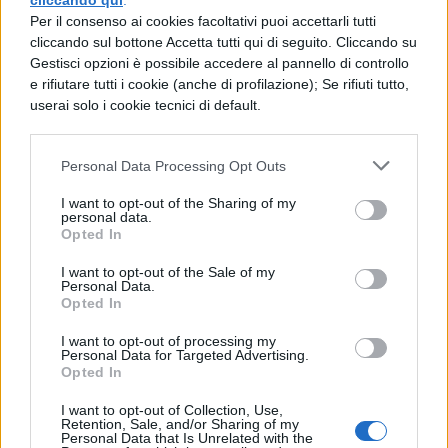
cliccando qui
.
Potrai scegliere tra
pulizia quotidiana
,
Per il consenso ai cookies facoltativi puoi accettarli tutti
cliccando sul bottone Accetta tutti qui di seguito. Cliccando su
sbiancante
e
denti sensibili
. Per quanto
Gestisci opzioni è possibile accedere al pannello di controllo
dovrai spazzolare? Un
timer integrato
te
e rifiutare tutti i cookie (anche di profilazione); Se rifiuti tutto,
userai solo i cookie tecnici di default.
lo indicherà, permettendoti così di avere
una pulizia completa e perfetta. In
Personal Data Processing Opt Outs
confezione troverai
due spazzolini con
I want to opt-out of the Sharing of my
due testine di ricambio e un caricatore
.
personal data.
Opted In
Approfitta anche tu di questa fantastica
I want to opt-out of the Sale of my
offerta proposta oggi da Amazon, ma fai
Personal Data.
Opted In
presto perché un prezzo del genere andrà
I want to opt-out of processing my
letteralmente a ruba.
Metti subito nel tuo
Personal Data for Targeted Advertising.
Opted In
carrello
Oral-B Pro 3 a soli 44,99 euro
,
invece che 90,47 euro.
I want to opt-out of Collection, Use,
Retention, Sale, and/or Sharing of my
Personal Data that Is Unrelated with the