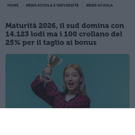
HOME
NEWS SCUOLA E UNIVERSITÀ
NEWS SCUOLA
Maturità 2026, il sud domina con
14.123 lodi ma i 100 crollano del
25% per il taglio ai bonus
sniro