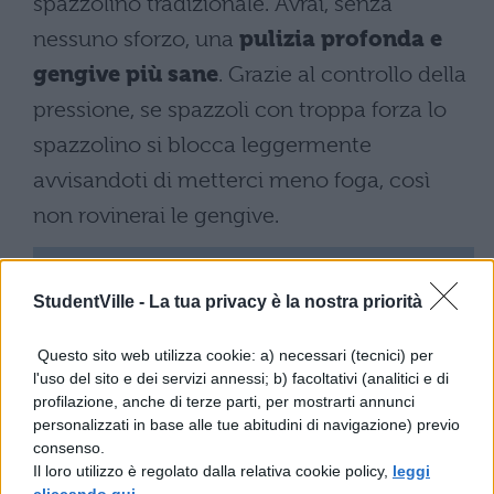
spazzolino tradizionale. Avrai, senza
nessuno sforzo, una
pulizia profonda e
gengive più sane
. Grazie al controllo della
pressione, se spazzoli con troppa forza lo
spazzolino si blocca leggermente
avvisandoti di metterci meno foga, così
non rovinerai le gengive.
StudentVille -
La tua privacy è la nostra priorità
Questo sito web utilizza cookie: a) necessari (tecnici) per
l'uso del sito e dei servizi annessi; b) facoltativi (analitici e di
profilazione, anche di terze parti, per mostrarti annunci
personalizzati in base alle tue abitudini di navigazione) previo
Decidi, fra le
tre modalità disponibili
,
consenso.
Il loro utilizzo è regolato dalla relativa cookie policy,
leggi
quella che più si adatta alla circostanza.