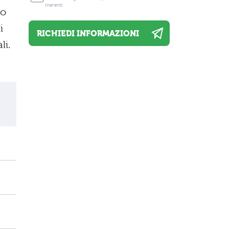
inerenti
so
i
li.