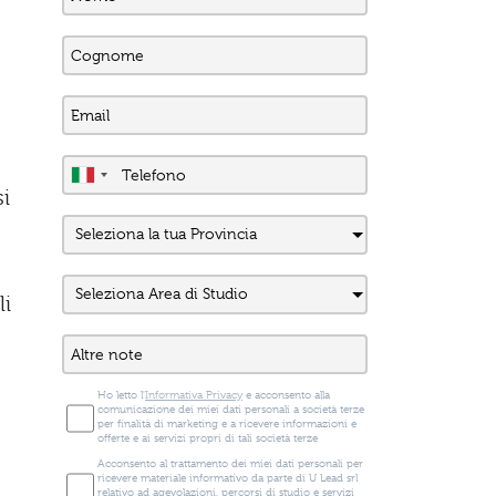
i
li
Ho letto l'
Informativa Privacy
e acconsento alla
comunicazione dei miei dati personali a società terze
per finalità di marketing e a ricevere informazioni e
offerte e ai servizi propri di tali società terze
Acconsento al trattamento dei miei dati personali per
ricevere materiale informativo da parte di U Lead srl
relativo ad agevolazioni, percorsi di studio e servizi