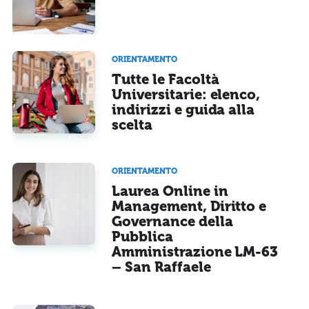
Acconsento all'uso dei miei dati da parte di terzi per finalità di
marketing diretto con modalità automatizzate o tradizionali
ORIENTAMENTO
Tutte le Facoltà
Universitarie: elenco,
indirizzi e guida alla
scelta
ORIENTAMENTO
Laurea Online in
Management, Diritto e
Governance della
Pubblica
Amministrazione LM-63
– San Raffaele