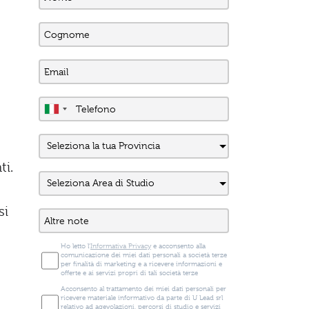
ti.
si
Ho letto l'
Informativa Privacy
e acconsento alla
comunicazione dei miei dati personali a società terze
per finalità di marketing e a ricevere informazioni e
offerte e ai servizi propri di tali società terze
Acconsento al trattamento dei miei dati personali per
ricevere materiale informativo da parte di U Lead srl
relativo ad agevolazioni, percorsi di studio e servizi