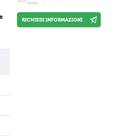
inerenti
e