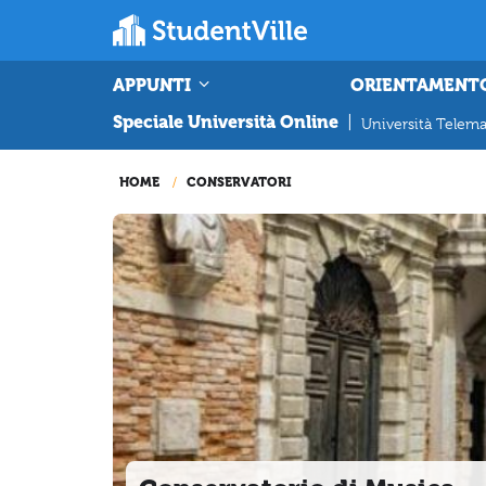
APPUNTI
ORIENTAMENT
Speciale Università Online
|
Università Telema
HOME
CONSERVATORI