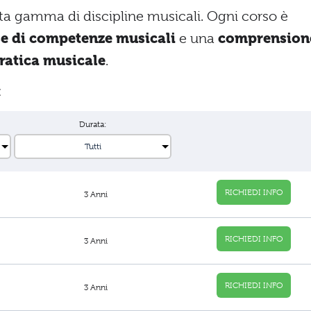
ta gamma di discipline musicali. Ogni corso è
se di competenze musicali
e una
comprension
pratica musicale
.
:
Durata:
RICHIEDI INFO
3 Anni
RICHIEDI INFO
3 Anni
RICHIEDI INFO
3 Anni