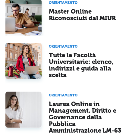
ORIENTAMENTO
Master Online
Ho letto e acconsento l'
informativa
sulla privacy
CONFERMA E PUBBLICA
Riconosciuti dal MIUR
Acconsento all'uso dei miei dati da parte di terzi per finalità di
marketing diretto con modalità automatizzate o tradizionali
ORIENTAMENTO
Tutte le Facoltà
Universitarie: elenco,
indirizzi e guida alla
scelta
ORIENTAMENTO
Laurea Online in
Management, Diritto e
Governance della
Pubblica
Amministrazione LM-63