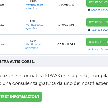
€488
RICHIEDI INF
pass
Verifica costo
2 Punti GPS
agevolato
Scarica Sche
€300
RICHIEDI INF
pass
Verifica costo
1 Punto GPS
agevolato
Scarica Sche
€244
RICHIEDI INF
pass
Verifica costo
0,5 Punti GPS
agevolato
Scarica Sche
TRA ALTRI CORSI...
ificazione informatica EIPASS che fa per te, compila
to una consulenza gratuita da uno dei nostri espert
HIEDI INFORMAZIONI