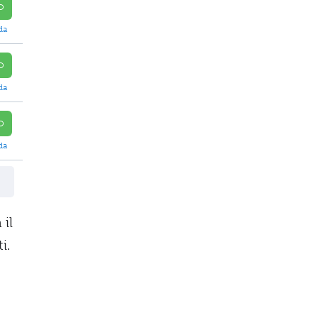
O
da
O
da
O
da
 il
i.