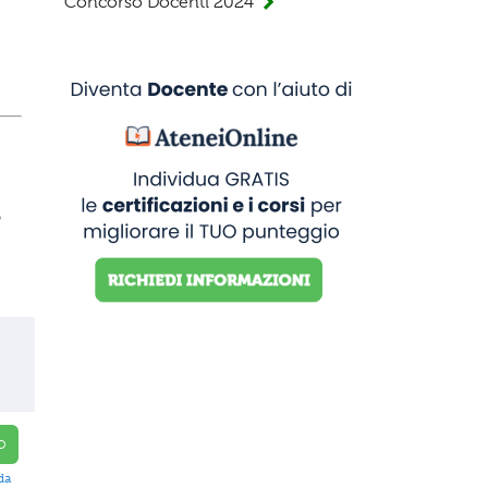
Concorso Docenti 2024
o
O
da