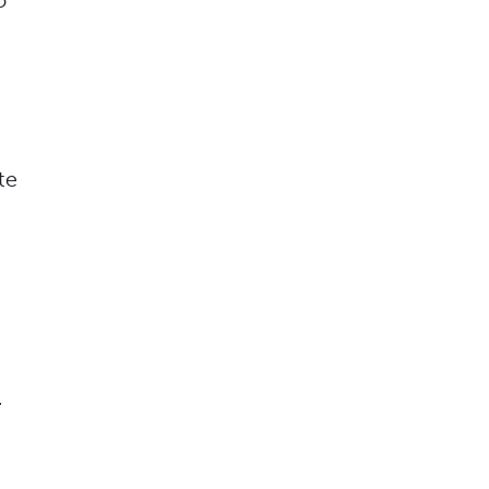
o
te
.