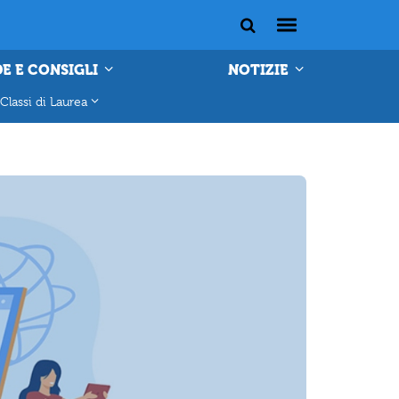
E E CONSIGLI
NOTIZIE
Classi di Laurea