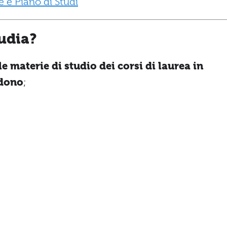
 e Piano di Studi
tudia?
le materie di studio dei corsi di laurea in
udono
;