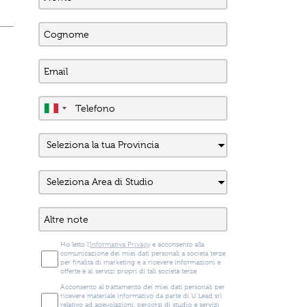
Ho letto l'
Informativa Privacy
e acconsento alla
comunicazione dei miei dati personali a società terze
per finalità di marketing e a ricevere informazioni e
offerte e ai servizi propri di tali società terze
Acconsento al trattamento dei miei dati personali per
ricevere materiale informativo da parte di U Lead srl
relativo ad agevolazioni, percorsi di studio e servizi