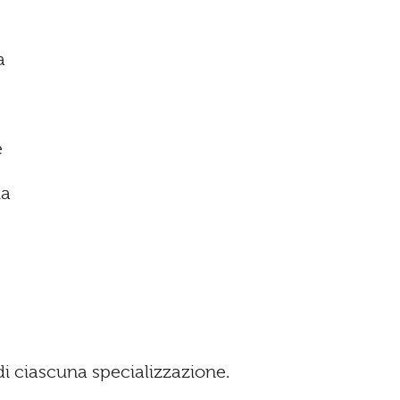
a
e
ia
di ciascuna specializzazione.