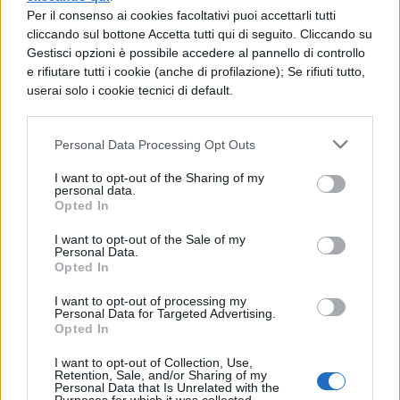
Per il consenso ai cookies facoltativi puoi accettarli tutti
ravvicinati, si verifica un accumulo di
cliccando sul bottone Accetta tutti qui di seguito. Cliccando su
metaboliti tossici che le cellule epatiche
Gestisci opzioni è possibile accedere al pannello di controllo
e rifiutare tutti i cookie (anche di profilazione); Se rifiuti tutto,
non riescono più a neutralizzare
userai solo i cookie tecnici di default.
efficacemente, con conseguenze
potenzialmente irreversibili.
Personal Data Processing Opt Outs
Per prevenire tali rischi,
AIFA ha diffuso
I want to opt-out of the Sharing of my
personal data.
indicazioni operative precise.
È
Opted In
fondamentale attenersi scrupolosamente al
I want to opt-out of the Sale of my
Personal Data.
foglietto illustrativo e consultare sempre il
Opted In
medico prima di iniziare qualsiasi
I want to opt-out of processing my
Personal Data for Targeted Advertising.
trattamento, anche se si tratta di un
Opted In
farmaco da banco.
I want to opt-out of Collection, Use,
Retention, Sale, and/or Sharing of my
Occorre inoltre rispettare rigorosamente gli
Personal Data that Is Unrelated with the