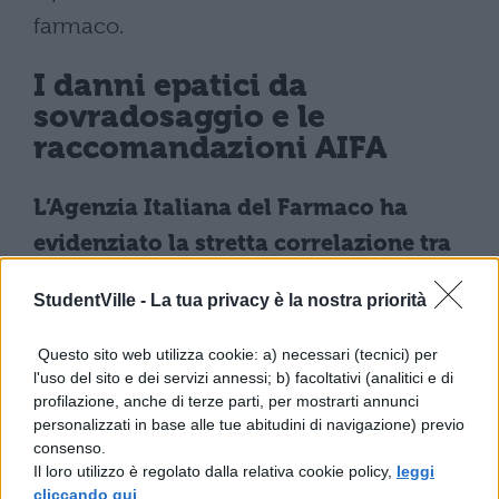
farmaco.
I danni epatici da
sovradosaggio e le
raccomandazioni AIFA
L’Agenzia Italiana del Farmaco ha
evidenziato la stretta correlazione tra
l’abuso di paracetamolo e i gravi danni
StudentVille -
La tua privacy è la nostra priorità
epatici
che ne possono derivare. Il fegato
rappresenta l’organo principale deputato al
Questo sito web utilizza cookie: a) necessari (tecnici) per
l'uso del sito e dei servizi annessi; b) facoltativi (analitici e di
metabolismo di questo principio attivo:
profilazione, anche di terze parti, per mostrarti annunci
quando le dosi giornaliere massime
personalizzati in base alle tue abitudini di navigazione) previo
consenso.
vengono superate o gli intervalli tra le
Il loro utilizzo è regolato dalla relativa cookie policy,
leggi
somministrazioni risultano troppo
cliccando qui
.