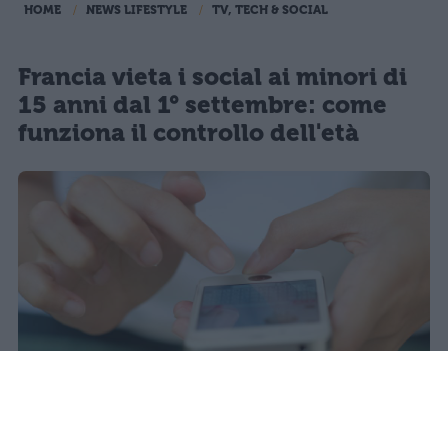
HOME
NEWS LIFESTYLE
TV, TECH & SOCIAL
Francia vieta i social ai minori di
15 anni dal 1° settembre: come
funziona il controllo dell'età
Redazione Studentville
Pubblicato il 29 lug 2026