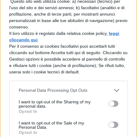
Questo sito web utilizza cookie: a) necessari (tecnici) per
ingannare. Non cercare la salute,
l'uso del sito e dei servizi annessi; b) facoltativi (analitici e di
profilazione, anche di terze parti, per mostrarti annunci
anche quella può affievolirsi. Cerca
personalizzati in base alle tue abitudini di navigazione) previo
qualcuno che ti faccia sorridere,
consenso.
Il loro utilizzo è regolato dalla relativa cookie policy,
leggi
perché ci vuole solo un sorriso per far
cliccando qui
.
Per il consenso ai cookies facoltativi puoi accettarli tutti
sembrare brillante una giornataccia.
cliccando sul bottone Accetta tutti qui di seguito. Cliccando su
Gestisci opzioni è possibile accedere al pannello di controllo
PAULO COELHO FRASI
e rifiutare tutti i cookie (anche di profilazione); Se rifiuti tutto,
L’ALCHIMISTA
userai solo i cookie tecnici di default.
Qui sotto, invece, potete trovare alcune
Personal Data Processing Opt Outs
citazioni tratte da uno dei libri più famosi e
I want to opt-out of the Sharing of my
letti dell’autore brasiliano:
personal data.
Opted In
Credo che solo una cosa renda
I want to opt-out of the Sale of my
Personal Data.
impossibile la realizzazione di un
Opted In