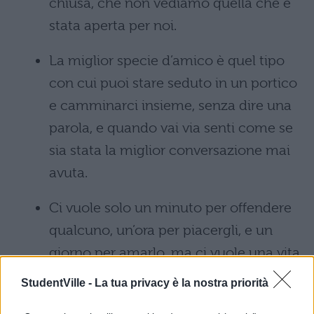
chiusa, che non vediamo quella che è
stata aperta per noi.
La miglior specie d’amico è quel tipo
con cui puoi stare seduto in un portico
e camminarci insieme, senza dire una
parola, e quando vai via senti come se
sia stata la miglior conversazione mai
avuta.
Ci vuole solo un minuto per offendere
qualcuno, un’ora per piacergli, e un
giorno per amarlo, ma ci vuole una vita
per dimenticarlo.
StudentVille -
La tua privacy è la nostra priorità
Non cercare le apparenze: possono