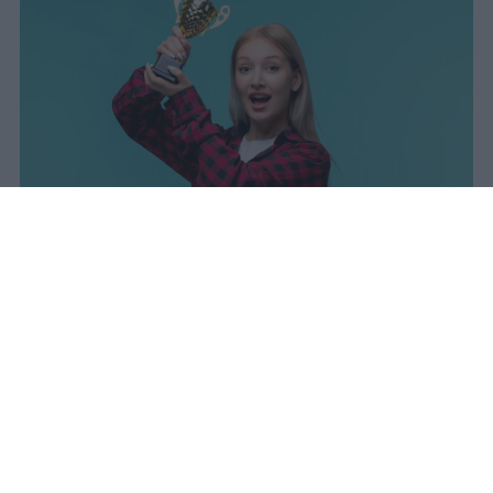
I dati ufficiali della Maturità 2026
rivelano una concentrazione di
eccellenze al sud, con Campania,
Puglia e Sicilia in testa. Cala
drasticamente la percentuale di voti
100.