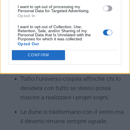
sogno: la paura di fallire!
I want to opt-out of processing my
Personal Data for Targeted Advertising.
Opted In
Le decisioni sono soltanto l’inizio di
qualcosa. Quando si prende una
I want to opt-out of Collection, Use,
Retention, Sale, and/or Sharing of my
Personal Data that Is Unrelated with the
decisione, in realtà si comincia a
Purposes for which it was collected.
Opted Out
scivolare in una forte corrente che ti
porta verso un luogo mai neppure
CONFIRM
sognato al momento di decidere.
Tutto l’universo cospira affinché chi lo
desidera con tutto se stesso possa
riuscire a realizzare i propri sogni.
Le dune si trasformano con il vento ma
il deserto rimane sempre uguale.