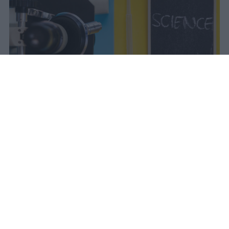
Il Mur approva la graduatoria del
Programma Rita Levi Montalcini: 54
ricercatori internazionali assunti con
contratti tenure track e finanziamenti
dedicati ai progetti scientifici.
vincenzo
Pubblicato il 7 ago 2026
Il Ministro dell’Università e della Ricerca,