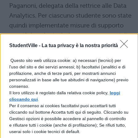
Paganoni, delegata della rettrice alle Data
Analytics. Per ciascuno studente sono state
quindi implementate misure di supporto
specifiche, che includevano programmi di
tutoraggio personalizzato e assistenza
StudentVille -
La tua privacy è la nostra priorità
psicologica professionale.
Questo sito web utilizza cookie: a) necessari (tecnici) per
l'uso del sito e dei servizi annessi; b) facoltativi (analitici e di
I risultati dell’iniziativa non hanno tardato a
profilazione, anche di terze parti, per mostrarti annunci
manifestarsi e sono stati particolarmente
personalizzati in base alle tue abitudini di navigazione) previo
consenso.
significativi. Negli ultimi tre anni, il
Il loro utilizzo è regolato dalla relativa cookie policy,
leggi
Politecnico ha registrato un
cliccando qui
.
Per il consenso ai cookies facoltativi puoi accettarli tutti
impressionante dimezzamento del
cliccando sul bottone Accetta tutti qui di seguito. Cliccando su
tasso di abbandono
, che è passato dal
Gestisci opzioni è possibile accedere al pannello di controllo
e rifiutare tutti i cookie (anche di profilazione); Se rifiuti tutto,
20% a solo il 10%. Stefano Ronchi,
userai solo i cookie tecnici di default.
vicedirettore per la didattica, ha