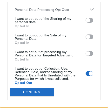
sottolineato l’importanza strategica di
Personal Data Processing Opt Outs
questo successo: “Aumentare il numero di
I want to opt-out of the Sharing of my
laureati e ridurre l’abbandono universitario
personal data.
Opted In
sono obiettivi fondamentali per lo sviluppo
I want to opt-out of the Sale of my
del nostro Paese”.
Personal Data.
Opted In
Impatto e prospettive future
I want to opt-out of processing my
Personal Data for Targeted Advertising.
Opted In
L’iniziativa del Politecnico di Milano
I want to opt-out of Collection, Use,
rappresenta un
caso emblematico
di
Retention, Sale, and/or Sharing of my
Personal Data that Is Unrelated with the
come l’intelligenza artificiale possa
Purposes for which it was collected.
Opted Out
trasformare concretamente il sistema
CONFIRM
educativo universitario italiano. Il
dimezzamento del tasso di abbandono si