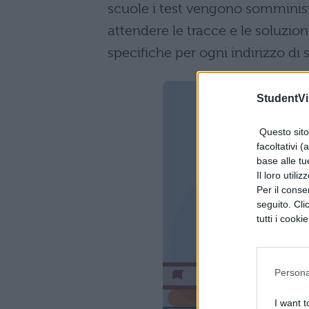
scuole i test vengono somminis
attendere le tracce e le soluzioni
specifiche per ogni indirizzo di s
StudentVil
Questo sito 
facoltativi (
base alle tu
Il loro utili
Per il consen
seguito. Cli
tutti i cooki
Persona
I want t