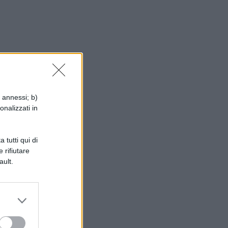
i annessi; b)
onalizzati in
 tutti qui di
 rifiutare
ault.