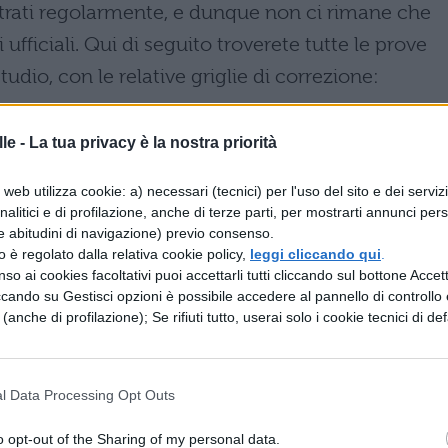
trati regolarmente, e dunque non ci rimane che
 ufficiali. Qui di seguito troverete tutte le prove
tudio, con le relative griglie di correzione:
le -
La tua privacy è la nostra priorità
web utilizza cookie: a) necessari (tecnici) per l'uso del sito e dei serviz
analitici e di profilazione, anche di terze parti, per mostrarti annunci pers
e abitudini di navigazione) previo consenso.
zzo è regolato dalla relativa cookie policy,
leggi cliccando qui
.
so ai cookies facoltativi puoi accettarli tutti cliccando sul bottone Accetta
ccando su Gestisci opzioni è possibile accedere al pannello di controllo e
e (anche di profilazione); Se rifiuti tutto, userai solo i cookie tecnici di def
l Data Processing Opt Outs
o opt-out of the Sharing of my personal data.