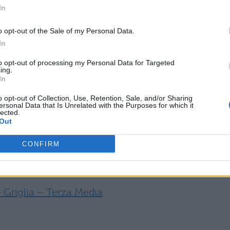
In
o opt-out of the Sale of my Personal Data.
In
to opt-out of processing my Personal Data for Targeted
ing.
In
iglia – Seconda Superiore
o opt-out of Collection, Use, Retention, Sale, and/or Sharing
ersonal Data that Is Unrelated with the Purposes for which it
lected.
 Griglia – Seconda Superiore
Out
CONFIRM
iglia – Terza Media
 Griglia – Terza Media