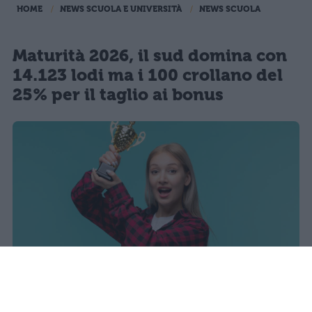
HOME
NEWS SCUOLA E UNIVERSITÀ
NEWS SCUOLA
Maturità 2026, il sud domina con
14.123 lodi ma i 100 crollano del
25% per il taglio ai bonus
I dati ufficiali della Maturità 2026