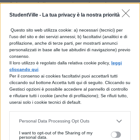
Solo una delle canzoni ascoltate durante
l’esperimento ha prodotto il maggior stato
StudentVille -
La tua privacy è la nostra priorità
di rilassamento dei partecipanti, si tratta di
Questo sito web utilizza cookie: a) necessari (tecnici) per
“
Weightless
” (Senza Peso) e ascoltandola,
l'uso del sito e dei servizi annessi; b) facoltativi (analitici e di
profilazione, anche di terze parti, per mostrarti annunci
l’ansia si riduce del 65%.
personalizzati in base alle tue abitudini di navigazione) previo
Il brano è nato, diciamo così, “a tavolino”: il
consenso.
Il loro utilizzo è regolato dalla relativa cookie policy,
leggi
gruppo
Marconi Union
, infatti, ha
cliccando qui
.
composto la canzone con la collaborazione
Per il consenso ai cookies facoltativi puoi accettarli tutti
cliccando sul bottone Accetta tutti qui di seguito. Cliccando su
dei terapisti del suono.
Gestisci opzioni è possibile accedere al pannello di controllo
e rifiutare tutti i cookie (anche di profilazione); Se rifiuti tutto,
Qui di seguito il brano tratto da YouTube e
userai solo i cookie tecnici di default.
la playlist delle 10 canzoni più rilassanti
Personal Data Processing Opt Outs
“Weightless,” by Marconi Union
I want to opt-out of the Sharing of my
“Electra,” by Airstream
personal data.