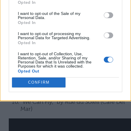
Opted In
“Mellomaniac (Chill Out Mix),” by DJ
I want to opt-out of the Sale of my
Shah
Personal Data.
Opted In
“Watermark,” by Enya
I want to opt-out of processing my
Personal Data for Targeted Advertising.
“Strawberry Swing,” by Coldplay
Opted In
“Please Don’t Go,” by Barcelona
I want to opt-out of Collection, Use,
Retention, Sale, and/or Sharing of my
Personal Data that Is Unrelated with the
“Pure Shores,” by All Saints
Purposes for which it was collected.
Opted Out
“Someone Like You,” by Adele
CONFIRM
“Canzonetta Sull’aria,” by Mozart
“We Can Fly,” by Rue du Soleil (Café Del
Mar)