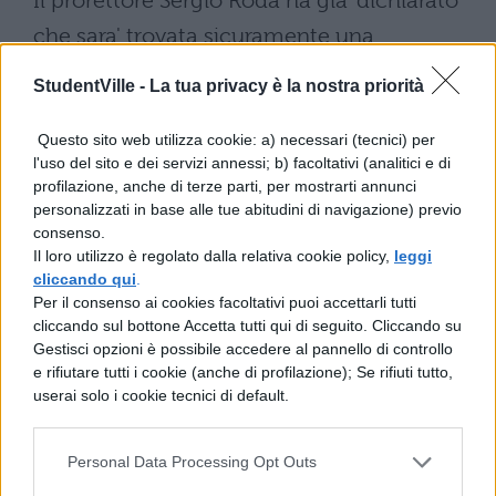
Il prorettore Sergio Roda ha gia' dichiarato
che sara' trovata sicuramente una
soluzione che soddisfi le
diverse esigenze:
StudentVille -
La tua privacy è la nostra priorità
salvaguardare i diritti fondamentali
della persona, tra cui quelli relativi alla
Questo sito web utilizza cookie: a) necessari (tecnici) per
l'uso del sito e dei servizi annessi; b) facoltativi (analitici e di
libera manifestazione della propria
profilazione, anche di terze parti, per mostrarti annunci
personalizzati in base alle tue abitudini di navigazione) previo
fede religiosa, e la laicita' delle
consenso.
istituzioni pubbliche, qual e'
Il loro utilizzo è regolato dalla relativa cookie policy,
leggi
cliccando qui
.
l'universita'.
Melek non è la sola
Per il consenso ai cookies facoltativi puoi accettarli tutti
studentessa musulmana che studia nelle
cliccando sul bottone Accetta tutti qui di seguito. Cliccando su
Gestisci opzioni è possibile accedere al pannello di controllo
università pubbliche italiane, è una
e rifiutare tutti i cookie (anche di profilazione); Se rifiuti tutto,
studentessa musulmana come tante. Il
userai solo i cookie tecnici di default.
Politecnico ha visto crescere le iscrizioni di
stranieri del 21 per cento solo quest’anno
Personal Data Processing Opt Outs