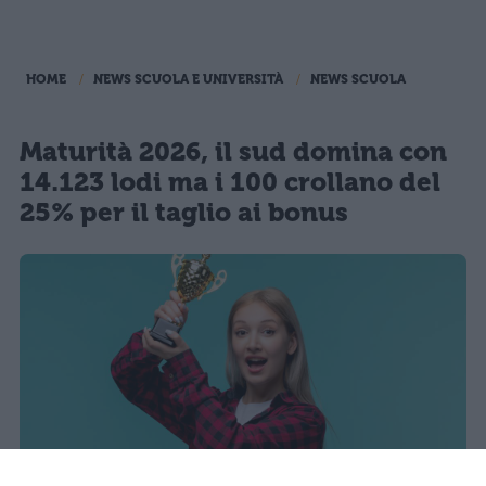
HOME
NEWS SCUOLA E UNIVERSITÀ
NEWS SCUOLA
Maturità 2026, il sud domina con
14.123 lodi ma i 100 crollano del
25% per il taglio ai bonus