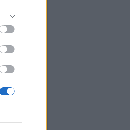
a
di
o
le
ui