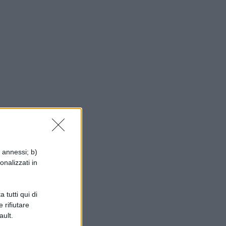
i annessi; b)
onalizzati in
 tutti qui di
 rifiutare
ault.