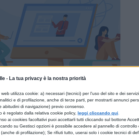
le -
La tua privacy è la nostra priorità
web utilizza cookie: a) necessari (tecnici) per l'uso del sito e dei serviz
analitici e di profilazione, anche di terze parti, per mostrarti annunci pers
e abitudini di navigazione) previo consenso.
zzo è regolato dalla relativa cookie policy,
leggi cliccando qui
.
cosa prevede il testo
so ai cookies facoltativi puoi accettarli tutti cliccando sul bottone Accetta
ccando su Gestisci opzioni è possibile accedere al pannello di controllo e
e (anche di profilazione); Se rifiuti tutto, userai solo i cookie tecnici di def
scuola
e gli emendamenti sono stati approvati,