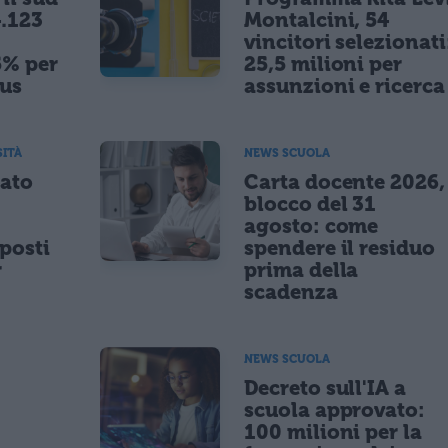
.123
Montalcini, 54
vincitori selezionati
5% per
25,5 milioni per
nus
assunzioni e ricerca
SITÀ
NEWS SCUOLA
tato
Carta docente 2026,
blocco del 31
agosto: come
posti
spendere il residuo
r
prima della
scadenza
NEWS SCUOLA
,
Decreto sull'IA a
scuola approvato:
100 milioni per la