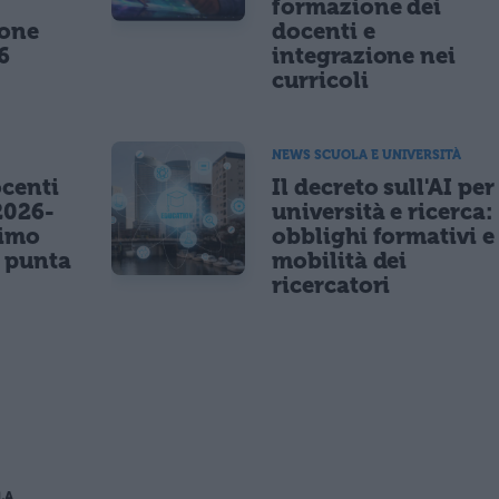
formazione dei
ione
docenti e
6
integrazione nei
curricoli
NEWS SCUOLA E UNIVERSITÀ
centi
Il decreto sull'AI per
2026-
università e ricerca:
nimo
obblighi formativi e
e punta
mobilità dei
ricercatori
LA