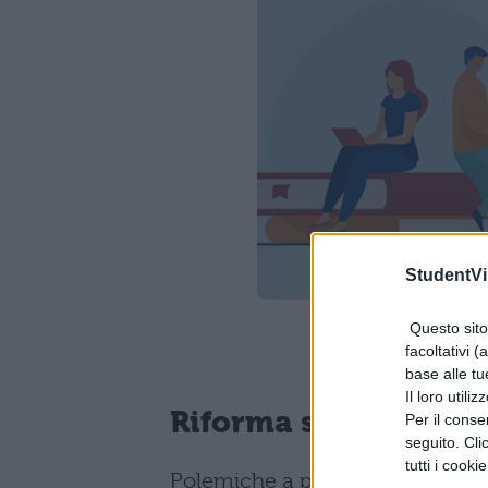
StudentVil
Questo sito 
facoltativi (
base alle tu
Il loro utili
Riforma scuola: ecco 
Per il consen
seguito. Cli
tutti i cooki
Polemiche a parte, la
riforma 