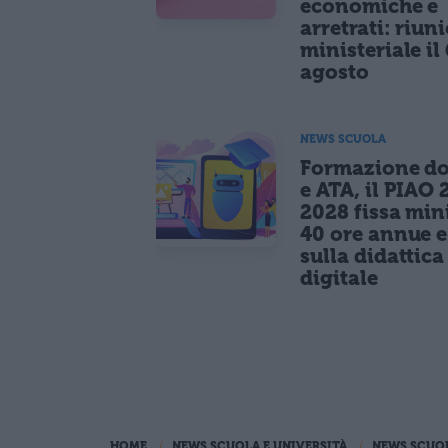
economiche e
arretrati: riun
ministeriale il 
agosto
NEWS SCUOLA
Formazione do
e ATA, il PIAO 
2028 fissa mi
40 ore annue 
sulla didattica
digitale
HOME
NEWS SCUOLA E UNIVERSITÀ
NEWS SCUO