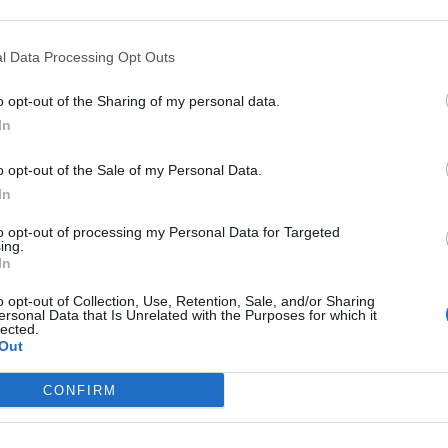
 inciso in modo profondo sul testo iniziale, m
alcune parti del testo.
l Data Processing Opt Outs
 ruolo dei dirigenti scolastici, in quanto il testo
o opt-out of the Sharing of my personal data.
In
eva aumentato i poteri, dando loro piena facoltà 
i. Tutto ciò però è rimasto: i presidi sceglierenn
o opt-out of the Sale of my Personal Data.
nno, e, se lo riterranno opportuno, potranno
In
rso loro affine.
to opt-out of processing my Personal Data for Targeted
ing.
In
ità degli insegnanti all'interno di una rete di scuo
o opt-out of Collection, Use, Retention, Sale, and/or Sharing
itorio abbastanza vasta. Ciò porterà ad avere un
ersonal Data that Is Unrelated with the Purposes for which it
lected.
uole e attività diverse.
Out
uelle previste per i precari entro il 1° settembre
CONFIRM
derazione anche coloro che hanno superato il
e sarà indetto un nuovo concorso per il 2015, a c