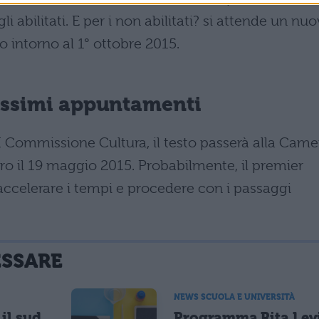
i abilitati. E per i non abilitati? si attende un nu
to intorno al 1° ottobre 2015.
rossimi appuntamenti
I Commissione Cultura, il testo passerà alla Came
tro il 19 maggio 2015. Probabilmente, il premier
accelerare i tempi e procedere con i passaggi
ESSARE
NEWS SCUOLA E UNIVERSITÀ
il sud
Programma Rita Lev