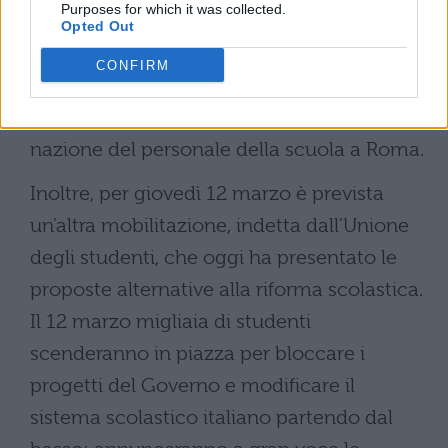
Purposes for which it was collected.
Fgu hanno proclamato non solo
Opted Out
l'astensione dalle attività aggiuntive dal 20
CONFIRM
marzo all'11 aprile, ma hanno indetto
anche per l'11 aprile una manifestazione
nazione del personale della scuola a Roma.
Inoltre, per giovedì 12 marzo è prevista
un'altra mobilitazione, indetta dall'Unione
degli studenti, che oggi ha presentato le
proposte alternative alla riforma scolastica.
Il 12 marzo migliaia di studenti
scenderanno in piazza per bloccare i
progetti del Governo e modificare il
sistema scolastico italiano partendo dal