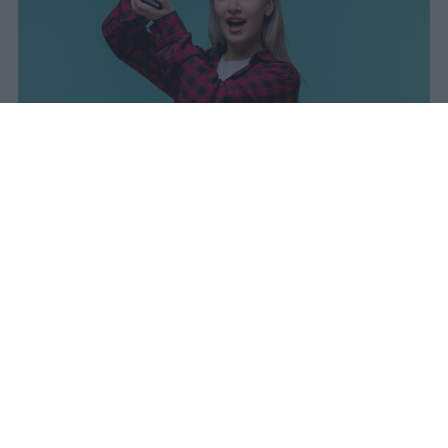
I dati ufficiali della Maturità 2026
rivelano una concentrazione di
eccellenze al sud, con Campania,
Puglia e Sicilia in testa. Cala
drasticamente la percentuale di voti
100.
sniro
Pubblicato il 7 ago 2026