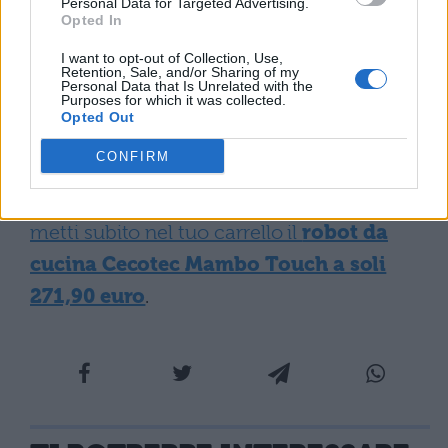
Personal Data for Targeted Advertising.
Opted In
url=”https://www.amazon.it/dp/B0BGSQZ
W3Q/” text=”Acquista Cecotec Mambo
I want to opt-out of Collection, Use,
Retention, Sale, and/or Sharing of my
Personal Data that Is Unrelated with the
Touch su Amazon”]
Purposes for which it was collected.
Opted Out
Questa di oggi rappresenta una delle
CONFIRM
offerte migliori che potrai trovare su
Amazon. Se non vuoi rischiare di perderla
metti subito nel tuo carrello il
robot da
cucina Cecotec Mambo Touch a soli
271,90 euro
.