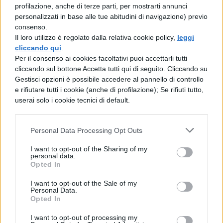
profilazione, anche di terze parti, per mostrarti annunci
personalizzati in base alle tue abitudini di navigazione) previo
La
caraffa in acciaio inossidabile da 3,3
consenso.
Il loro utilizzo è regolato dalla relativa cookie policy,
leggi
litri
ti permetterà di cucinare per tutta la
cliccando qui
.
famiglia. Inoltre la potrai sganciare dalla
Per il consenso ai cookies facoltativi puoi accettarli tutti
cliccando sul bottone Accetta tutti qui di seguito. Cliccando su
base per lavarla facilmente, anche
Gestisci opzioni è possibile accedere al pannello di controllo
lavastoviglie
. È dotato di una
bilancia
e rifiutare tutti i cookie (anche di profilazione); Se rifiuti tutto,
userai solo i cookie tecnici di default.
incorporata
che ti permette di dosare i
cibi che versi all’interno senza bisogno di
Personal Data Processing Opt Outs
altri dispositivi. In confezione troverai
I want to opt-out of the Sharing of my
anche un cucchiaio, una spatola, un
personal data.
Opted In
cestello per bollire, una farfalla per gli
impasti e un
varoma per la cottura
I want to opt-out of the Sale of my
Personal Data.
vapore
.
Opted In
I want to opt-out of processing my
[affiliate_generic type=”button”