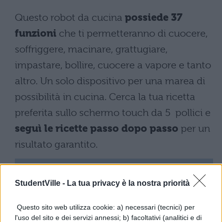
Questo robot da cucina
possiede 37
funzioni
che ti permetteranno di cuocere,
soffriggere, macinare, grattugiare,
impastare, bollire, cuocere a vapore e tanto
altro. Un solo dispositivo per una marea di
possibilità in cucina. Cerca la tua ricetta
preferita sullo schermo touch da 5 pollici e
seguì le ricette passo dopo passo
per un
risultato garantito.
StudentVille -
La tua privacy è la nostra priorità
Questo sito web utilizza cookie: a) necessari (tecnici) per
l'uso del sito e dei servizi annessi; b) facoltativi (analitici e di