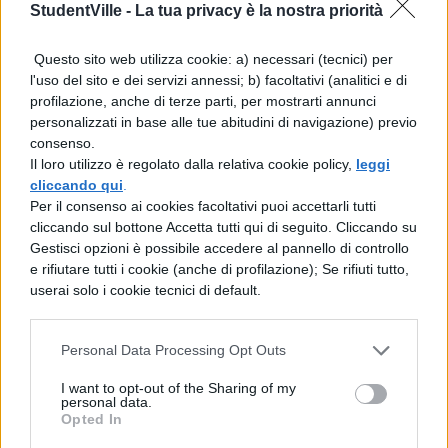
selezione automatica del segnale migliore
StudentVille -
La tua privacy è la nostra priorità
da utilizzare per la connessione.
Questo sito web utilizza cookie: a) necessari (tecnici) per
[affiliate_generic type=”button”
l'uso del sito e dei servizi annessi; b) facoltativi (analitici e di
profilazione, anche di terze parti, per mostrarti annunci
url=”https://www.amazon.it/dp/B07TL2GRT
personalizzati in base alle tue abitudini di navigazione) previo
Q?th=1″ text=”Acquista il Router 4G+ di
consenso.
Il loro utilizzo è regolato dalla relativa cookie policy,
leggi
Huawei a 87,90€”]
cliccando qui
.
Per il consenso ai cookies facoltativi puoi accettarli tutti
Grazie alle
4 porte Ethernet Gigabit
, il
cliccando sul bottone Accetta tutti qui di seguito. Cliccando su
Huawey 4G+ router non solo è in grado di
Gestisci opzioni è possibile accedere al pannello di controllo
e rifiutare tutti i cookie (anche di profilazione); Se rifiuti tutto,
supportare un maggior numero di
userai solo i cookie tecnici di default.
dispositivi cablati. Ma grazie al
d
ownload
in 4G+ rapido con 300 Mbps
di velocità,
Personal Data Processing Opt Outs
vi consentirà di guardare video in full HD
I want to opt-out of the Sharing of my
personal data.
senza interruzioni, scaricare file ed
Opted In
effettuare una videochiamata in full HD