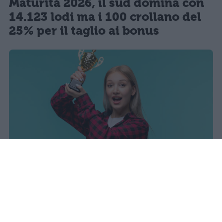
Maturità 2026, il sud domina con
14.123 lodi ma i 100 crollano del
25% per il taglio ai bonus
sniro
Pubblicato il 7 ago 2026
Il Ministero dell’Istruzione e del Merito ha