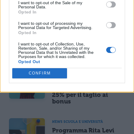
I want to opt-out of the Sale of my
senza perdite di segnale.
Personal Data.
Opted In
I want to opt-out of processing my
Personal Data for Targeted Advertising.
Opted In
I want to opt-out of Collection, Use,
Retention, Sale, and/or Sharing of my
Personal Data that Is Unrelated with the
TI POTREBBE INTERESSARE
Purposes for which it was collected.
Opted Out
MATURITÀ
CONFIRM
Maturità 2026, il sud
domina con 14.123 lodi
ma i 100 crollano del
25% per il taglio ai
bonus
NEWS SCUOLA E UNIVERSITÀ
Programma Rita Levi