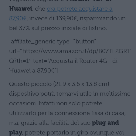
Huawei
, che
ora potrete acquistare a
87
,
90€
, invece di
139
,
90€
, risparmiando un
bel 37% sul prezzo iniziale di listino.
[affiliate_generic type=”button”
url=”https://www.amazon.it/dp/B07TL2GRT
Q?th=1″ text=”Acquista il Router 4G+ di
Huawei a 87,90€”]
Questo piccolo (21.9 x 3.6 x 13.8 cm)
dispositivo potrà tornarvi utile in moltissime
occasioni. Infatti non solo potrete
utilizzarlo per la connessione fissa di casa,
ma, grazie alla facilità del suo
plug and
play
, potrete portarlo in giro ovunque voi