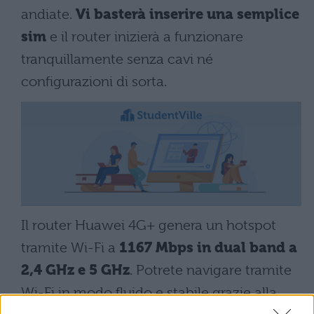
andiate.
Vi basterà inserire una semplice
sim
e il router inizierà a funzionare
tranquillamente senza cavi né
configurazioni di sorta.
Il router Huawei 4G+ genera un hotspot
tramite Wi-Fi a
1167 Mbps in dual band a
2,4 GHz e 5 GHz
. Potrete navigare tramite
Wi-Fi in modo fluido e stabile grazie alla