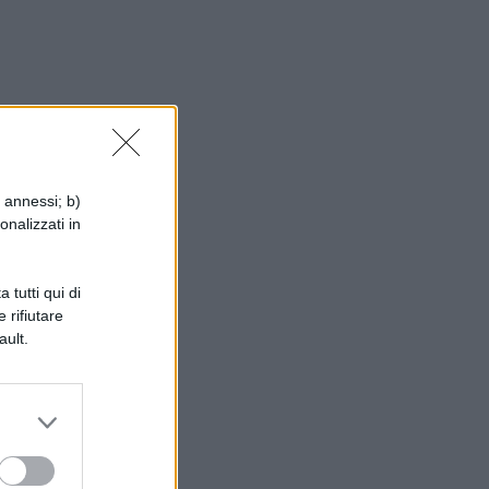
i annessi; b)
onalizzati in
 tutti qui di
 rifiutare
ault.