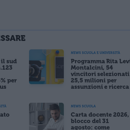
ESSARE
NEWS SCUOLA E UNIVERSITÀ
il sud
Programma Rita Lev
.123
Montalcini, 54
vincitori selezionati
5% per
25,5 milioni per
nus
assunzioni e ricerca
SITÀ
NEWS SCUOLA
tato
Carta docente 2026,
blocco del 31
agosto: come