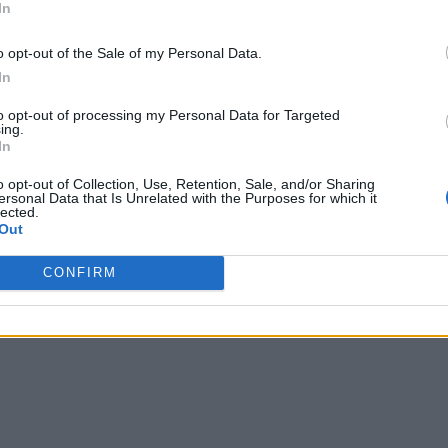
In
o opt-out of the Sale of my Personal Data.
In
altezza minima di 1.57 cm, età superiore o pari ai 
to opt-out of processing my Personal Data for Targeted
ingua inglese, buone capacità visive (anche con
ing.
In
sica nonché bravi nuotatori. I candidati seleziona
ne al termine del quale riceveranno un attestato
o opt-out of Collection, Use, Retention, Sale, and/or Sharing
ersonal Data that Is Unrelated with the Purposes for which it
lected.
 assunti con un contratto di 3 anni per lavorare
Out
degli aeromobili Ryanair.
CONFIRM
rarsi alle selezioni, sul sito
www.crewlink.ie
.