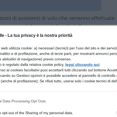
zioni di assistenti di volo che verranno effettuate
tà europee dalla società Crewlink. Per quanto
o ecco quali saranno le date
le -
La tua privacy è la nostra priorità
ermo
web utilizza cookie: a) necessari (tecnici) per l'uso del sito e dei serviz
analitici e di profilazione, anche di terze parti, per mostrarti annunci pers
e abitudini di navigazione) previo consenso.
a e Catania
zzo è regolato dalla relativa cookie policy,
leggi cliccando qui
.
so ai cookies facoltativi puoi accettarli tutti cliccando sul bottone Accetta
mo e Bari
ccando su Gestisci opzioni è possibile accedere al pannello di controllo e
e (anche di profilazione); Se rifiuti tutto, userai solo i cookie tecnici di def
l Data Processing Opt Outs
o opt-out of the Sharing of my personal data.