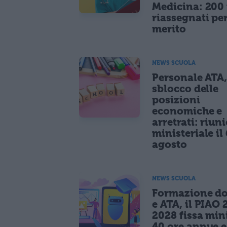
Medicina: 200 
riassegnati pe
merito
NEWS SCUOLA
Personale ATA
sblocco delle
posizioni
economiche e
arretrati: riun
ministeriale il 
agosto
NEWS SCUOLA
Formazione do
e ATA, il PIAO 
2028 fissa mi
40 ore annue 