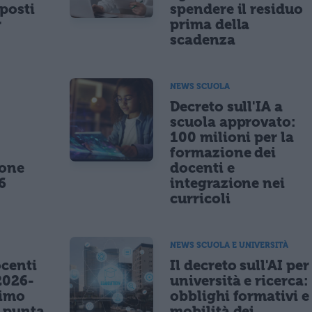
posti
spendere il residuo
r
prima della
scadenza
NEWS SCUOLA
,
Decreto sull'IA a
scuola approvato:
100 milioni per la
formazione dei
ione
docenti e
6
integrazione nei
curricoli
NEWS SCUOLA E UNIVERSITÀ
centi
Il decreto sull'AI per
2026-
università e ricerca:
nimo
obblighi formativi e
e punta
mobilità dei