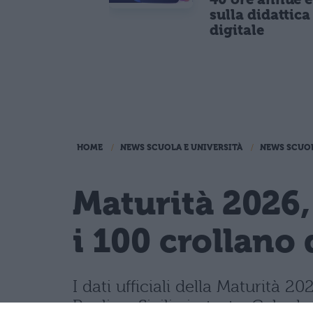
sulla didattica
digitale
HOME
NEWS SCUOLA E UNIVERSITÀ
NEWS SCUO
Maturità 2026,
i 100 crollano 
I dati ufficiali della Maturità
Puglia e Sicilia in testa. Cala d