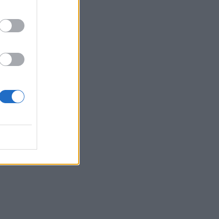
18
ti