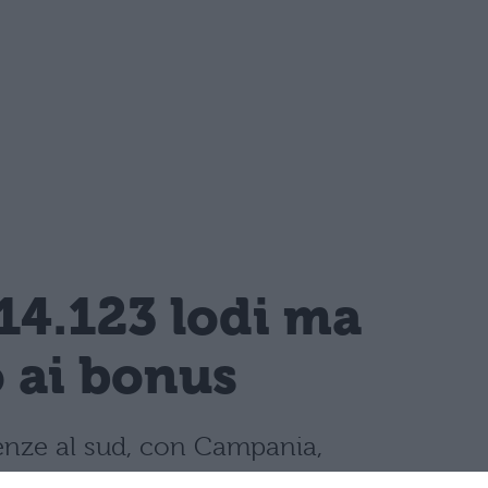
14.123 lodi ma
o ai bonus
llenze al sud, con Campania,