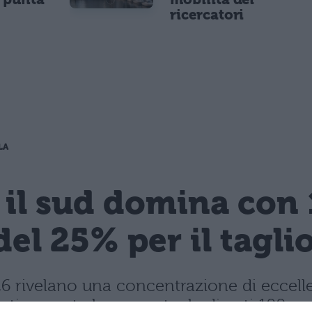
ricercatori
LA
 il sud domina con 
del 25% per il tagli
 2026 rivelano una concentrazione di ecce
rasticamente la percentuale di voti 100.