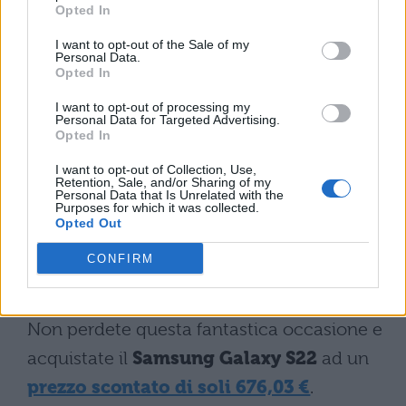
Opted In
I want to opt-out of the Sale of my
Personal Data.
Opted In
I want to opt-out of processing my
Personal Data for Targeted Advertising.
Opted In
I want to opt-out of Collection, Use,
[affiliate_generic type=”button”
Retention, Sale, and/or Sharing of my
Personal Data that Is Unrelated with the
url=”https://www.amazon.it/Caricatore-
Purposes for which it was collected.
Opted Out
Cellulare-Smartphone-Fotocamere-
Versione/dp/B09R1TLG5T/” text=”Compralo
CONFIRM
su Amazon”]
Non perdete questa fantastica occasione e
acquistate il
Samsung Galaxy S22
ad un
prezzo scontato di soli 676,03 €
.