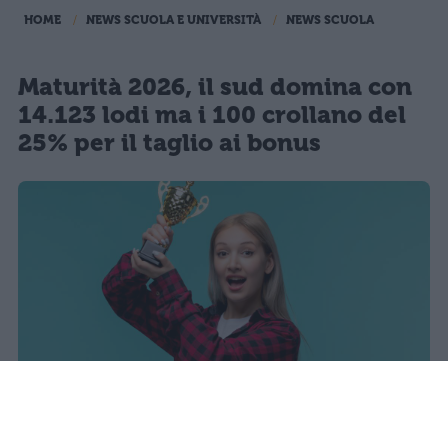
HOME
NEWS SCUOLA E UNIVERSITÀ
NEWS SCUOLA
Maturità 2026, il sud domina con
14.123 lodi ma i 100 crollano del
25% per il taglio ai bonus