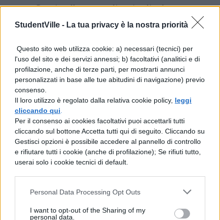
Grazie allo straordinario display
Dynamic AMOLED 2X, la luce solare
StudentVille -
La tua privacy è la nostra priorità
non è più un problema. Ideato
Questo sito web utilizza cookie: a) necessari (tecnici) per
appositamente per garantire un’elevata
l'uso del sito e dei servizi annessi; b) facoltativi (analitici e di
profilazione, anche di terze parti, per mostrarti annunci
visibilità all’aperto, il display del
personalizzati in base alle tue abitudini di navigazione) previo
cellulare Galaxy S22 5G assicura una
consenso.
Il loro utilizzo è regolato dalla relativa cookie policy,
leggi
vista chiara anche in pieno giorno;
cliccando qui
.
Per il consenso ai cookies facoltativi puoi accettarli tutti
Chiamate a raccolta i vostri amici: con
cliccando sul bottone Accetta tutti qui di seguito. Cliccando su
l’app Google Duo del telefono Galaxy
Gestisci opzioni è possibile accedere al pannello di controllo
e rifiutare tutti i cookie (anche di profilazione); Se rifiuti tutto,
S22 5G potete guardare un film
userai solo i cookie tecnici di default.
insieme o registrare dirette video di
alta qualità;
Personal Data Processing Opt Outs
I want to opt-out of the Sharing of my
personal data.