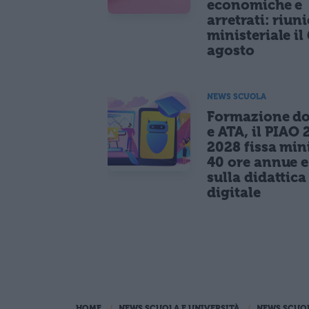
economiche e
arretrati: riun
ministeriale il 
agosto
NEWS SCUOLA
Formazione do
e ATA, il PIAO 
2028 fissa mi
40 ore annue 
sulla didattica
digitale
HOME
NEWS SCUOLA E UNIVERSITÀ
NEWS SCUO