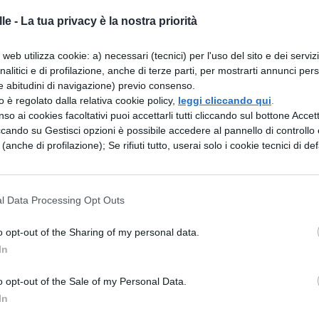
tablet Samsung in Gray e Silver che dà naturale
le -
La tua privacy è la nostra priorità
isplay³ da 10,5″ con cornice simmetrica da soli 10
web utilizza cookie: a) necessari (tecnici) per l'uso del sito e dei serviz
mpletamente immersi nello schermo. Esplorate,
analitici e di profilazione, anche di terze parti, per mostrarti annunci pers
e abitudini di navigazione) previo consenso.
i ai contenuti guida, questo tablet Android vi dà
zzo è regolato dalla relativa cookie policy,
leggi cliccando qui
.
 una visione migliorata e più ampia.
so ai cookies facoltativi puoi accettarli tutti cliccando sul bottone Accetta
ccando su Gestisci opzioni è possibile accedere al pannello di controllo e
e (anche di profilazione); Se rifiuti tutto, userai solo i cookie tecnici di def
l Data Processing Opt Outs
o opt-out of the Sharing of my personal data.
In
o opt-out of the Sale of my Personal Data.
i intrattenimento grazie ai quattro altoparlanti
In
olby Atmos che rivelano ogni dettaglio dell’audi