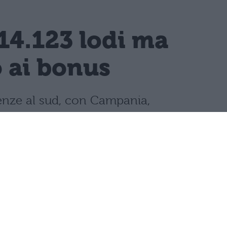
14.123 lodi ma
o ai bonus
llenze al sud, con Campania,