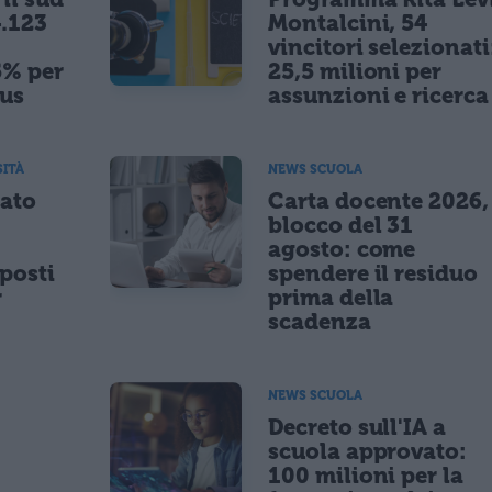
.123
Montalcini, 54
vincitori selezionati
5% per
25,5 milioni per
nus
assunzioni e ricerca
SITÀ
NEWS SCUOLA
tato
Carta docente 2026,
blocco del 31
agosto: come
posti
spendere il residuo
r
prima della
scadenza
NEWS SCUOLA
,
Decreto sull'IA a
scuola approvato:
100 milioni per la