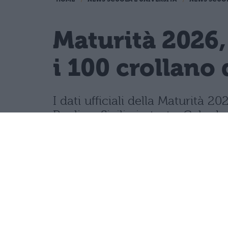
Maturità 2026,
i 100 crollano 
I dati ufficiali della Maturità
Puglia e Sicilia in testa. Cala d