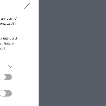
,2
i annessi; b)
onalizzati in
 tutti qui di
 rifiutare
ault.
o