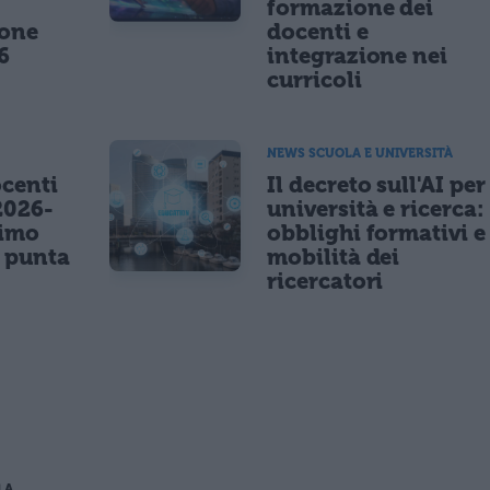
formazione dei
ione
docenti e
6
integrazione nei
curricoli
NEWS SCUOLA E UNIVERSITÀ
centi
Il decreto sull'AI per
2026-
università e ricerca:
nimo
obblighi formativi e
e punta
mobilità dei
ricercatori
LA