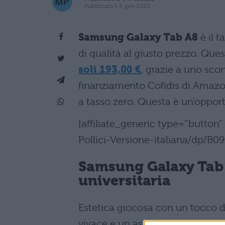
Pubblicato il 5 gen 2023
Samsung Galaxy Tab A8
è il t
di qualità al giusto prezzo. Ques
soli 193,00 €
, grazie a uno scon
finanziamento Cofidis di Amazo
a tasso zero. Questa è un’oppor
[affiliate_generic type=”butto
Pollici-Versione-italiana/dp/B
Samsung Galaxy Tab A8
universitaria
Estetica giocosa con un tocco di 
vivace e un aspetto giovanile. L’